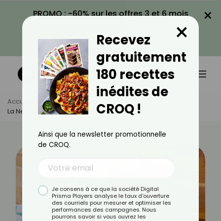
×
PROMO : -60% sur les offres 3 et 6 mois
×
avec le code CROQ60
Recevez
VOIR LA PROMO
gratuitement
180 recettes
inédites de
Accueil
Actus
Minceur
CROQ !
La Nectarine Est-Elle Calorique ?
Ainsi que la newsletter promotionnelle
de CROQ.
Je consens à ce que la société Digital
Prisma Players analyse le taux d'ouverture
des courriels pour mesurer et optimiser les
performances des campagnes. Nous
pourrons savoir si vous ouvrez les