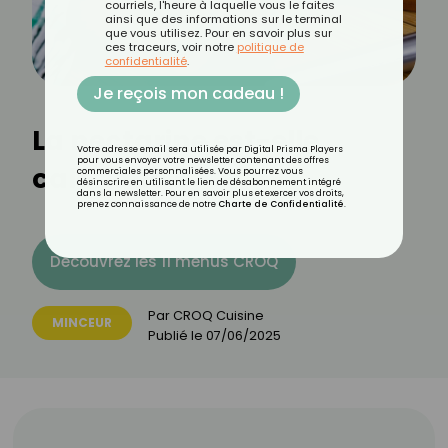
courriels, l'heure à laquelle vous le faites
ainsi que des informations sur le terminal
que vous utilisez. Pour en savoir plus sur
ces traceurs, voir notre
politique de
confidentialité
.
Je reçois mon cadeau !
La nectarine est-elle
Votre adresse email sera utilisée par Digital Prisma Players
pour vous envoyer votre newsletter contenant des offres
calorique ?
commerciales personnalisées. Vous pourrez vous
désinscrire en utilisant le lien de désabonnement intégré
dans la newsletter. Pour en savoir plus et exercer vos droits,
prenez connaissance de notre
Charte de Confidentialité
.
Découvrez les 11 menus CROQ
Par
CROQ Cuisine
MINCEUR
Publié le
07/06/2025