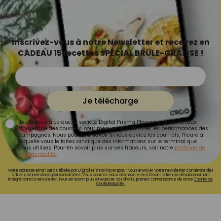
Inscrivez-vous à notre Newsletter et recevez en
CADEAU 15 recettes SPÉCIAL BRÛLE-GRAISSE !
Je télécharge
Je consens à ce que la société Digital Prisma Players analyse le taux
d'ouverture des courriels pour mesurer et optimiser les performances des
campagnes. Nous pourrons savoir si vous ouvrez les courriels, l'heure à
laquelle vous le faites ainsi que des informations sur le terminal que
vous utilisez. Pour en savoir plus sur ces traceurs, voir notre
politique de
confidentialité
.
Votre adresse email sera utilisée par Digital Prisma Playerspour vous envoyer votre newsletter contenant des
offres commerciales personnalisées. Vous pourrez vous désinscrire en utilisant le lien de désabonnement
intégré dans la newsletter. Pour en savoir plus et exercer vos droits, prenez connaissance de notre
Charte de
Confidentialité.