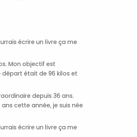
×
t 180
 CROQ
ourrais écrire un livre ça me
nnelle de
los. Mon objectif est
départ était de 96 kilos et
tal
verture
raordinaire depuis 36 ans.
iser les
us
 ans cette année, je suis née
urriels,
i que
e vous
traceurs,
ourrais écrire un livre ça me
é
.