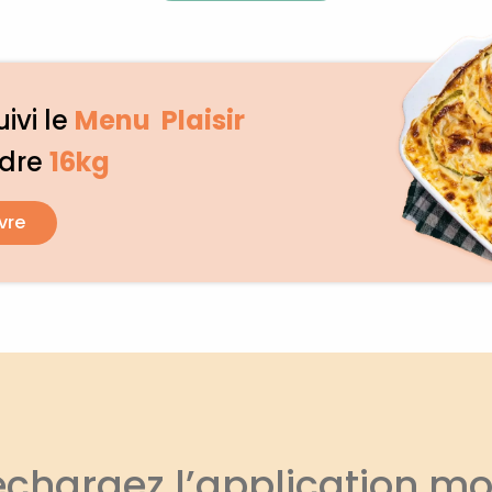
ivi le
Menu Plaisir
rdre
16kg
vre
échargez l’application mo