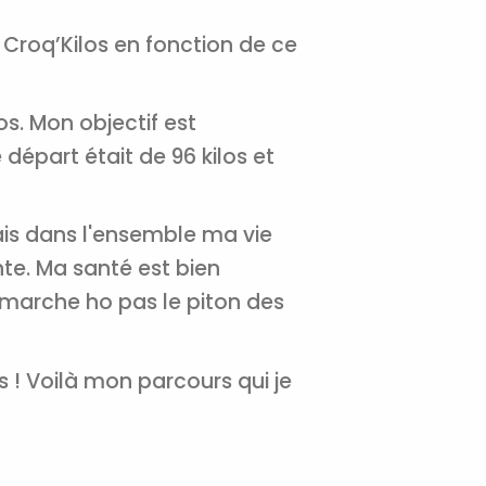
s Croq’Kilos en fonction de ce
rs pour vous
es
t le lien de
r plus et
los. Mon objectif est
de
départ était de 96 kilos et
ais dans l'ensemble ma vie
te. Ma santé est bien
e marche ho pas le piton des
s ! Voilà mon parcours qui je