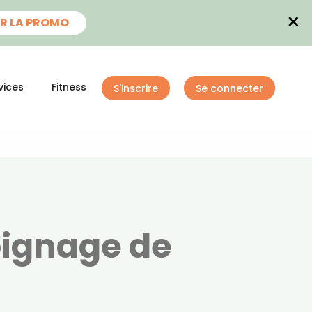
×
R LA PROMO
vices
Fitness
S'inscrire
Se connecter
oignage de