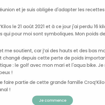
Je reçois mon cadeau !
 Réunion et je suis obligée d'adapter les recette
Votre adresse email sera utilisée par Digital Prisma Playe
envoyer votre newsletter contenant des offres commercial
personnalisées. Vous pourrez vous désinscrire en utilisan
désabonnement intégré dans la newsletter. Pour en savoi
ilos le 21 août 2021 et à ce jour j'ai perdu 16 ki
exercer vos droits, prenez connaissance de notre
Charte 
Confidentialité
.
us qui pour moi sont symboliques. Mon poids de 
 me soutient, car j’ai des hauts et des bas m
nt changé depuis cette perte de poids importan
atique : le golf avec mon mari et l'aqua bike. J
peux !
 faire partie de cette grande famille Croq’Kilo
nal !
Je commence