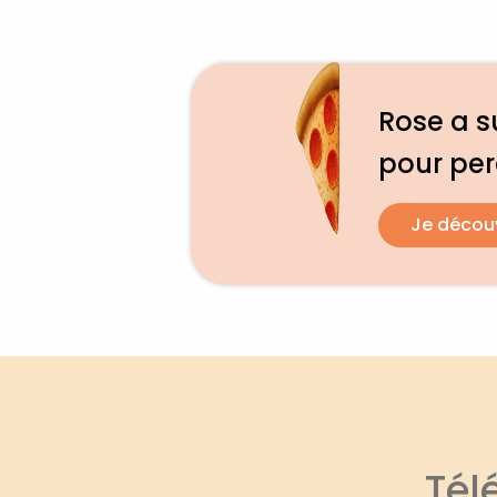
Rose a su
pour pe
Je décou
Tél