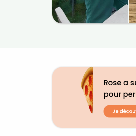
Rose a su
pour pe
Je décou