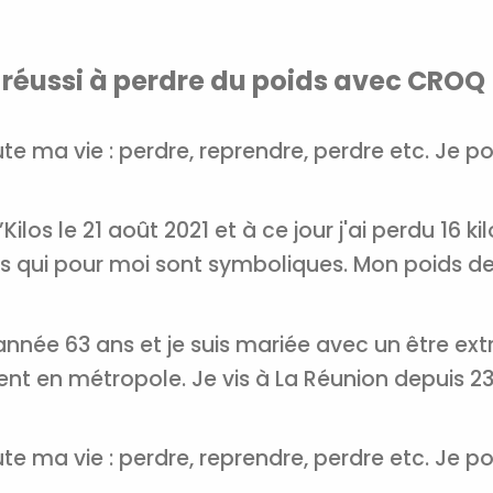
Recevez gratuitemen
 réussi à perdre du poids avec CROQ
recettes inédites de
!
toute ma vie : perdre, reprendre, perdre etc. Je p
Ainsi que la newsletter promotio
CROQ.
ilos le 21 août 2021 et à ce jour j'ai perdu 16 ki
us qui pour moi sont symboliques. Mon poids de 
Je consens à ce que la société Digi
Prisma Players analyse le taux d'ou
année 63 ans et je suis mariée avec un être ext
des courriels pour mesurer et optim
performances des campagnes. No
ent en métropole. Je vis à La Réunion depuis 23
pourrons savoir si vous ouvrez les co
l'heure à laquelle vous le faites ains
des informations sur le terminal qu
utilisez. Pour en savoir plus sur ces 
toute ma vie : perdre, reprendre, perdre etc. Je p
voir notre
politique de confidentialit