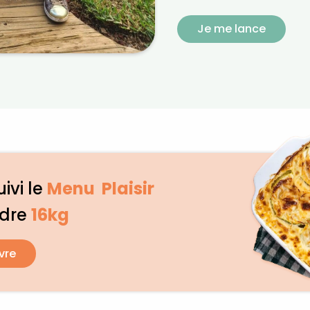
Je me lance
ivi le
Menu Plaisir
rdre
16kg
vre