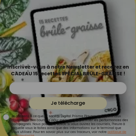
Inscrivez-vous à notre Newsletter et recevez en
CADEAU 15 recettes SPÉCIAL BRÛLE-GRAISSE !
Je télécharge
Je consens à ce que la société Digital Prisma Players analyse le taux
d'ouverture des courriels pour mesurer et optimiser les performances des
campagnes. Nous pourrons savoir si vous ouvrez les courriels, l'heure à
laquelle vous le faites ainsi que des informations sur le terminal que
vous utilisez. Pour en savoir plus sur ces traceurs, voir notre
politique de
confidentialité
.