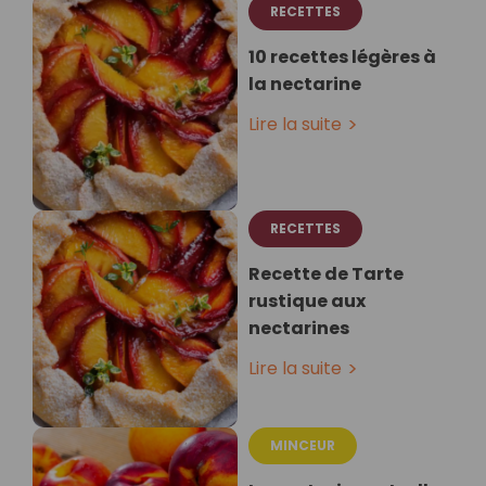
RECETTES
10 recettes légères à
la nectarine
Lire la suite
RECETTES
Recette de Tarte
rustique aux
nectarines
Lire la suite
MINCEUR