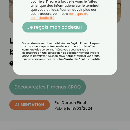
courriels, l'heure à laquelle vous le faites
ainsi que des informations sur le terminal
que vous utilisez. Pour en savoir plus sur
ces traceurs, voir notre
politique de
confidentialité
.
Je reçois mon cadeau !
La nectarine : tous les
Votre adresse email sera utilisée par Digital Prisma Players
pour vous envoyer votre newsletter contenant des offres
bienfaits de ce fruit estival
commerciales personnalisées. Vous pourrez vous
désinscrire en utilisant le lien de désabonnement intégré
dans la newsletter. Pour en savoir plus et exercer vos droits,
et savoureux
prenez connaissance de notre
Charte de Confidentialité
.
Découvrez les 11 menus CROQ
Par
Doreen Pinel
ALIMENTATION
Publié le
18/03/2024