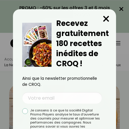
×
PROMO : -60% sur les offres 3 et 6 mois
×
avec le code CROQ60
Recevez
VOIR LA PROMO
gratuitement
180 recettes
inédites de
Accueil
Actus
Alimentation
CROQ !
La Nectarine : Tous Les Bienfaits De Ce Fruit Estival Et Savoureux
Ainsi que la newsletter promotionnelle
de CROQ.
Je consens à ce que la société Digital
Prisma Players analyse le taux d'ouverture
des courriels pour mesurer et optimiser les
performances des campagnes. Nous
pourrons savoir si vous ouvrez les