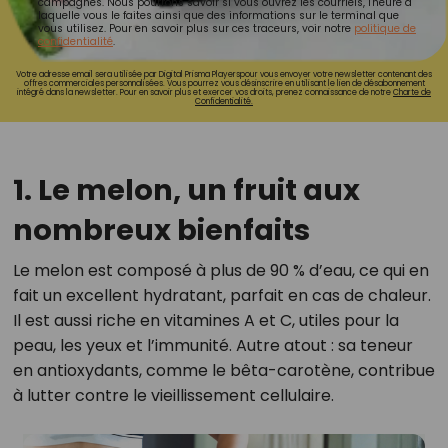
campagnes. Nous pourrons savoir si vous ouvrez les courriels, l'heure à
laquelle vous le faites ainsi que des informations sur le terminal que
vous utilisez. Pour en savoir plus sur ces traceurs, voir notre
politique de
confidentialité
.
Votre adresse email sera utilisée par Digital Prisma Playerspour vous envoyer votre newsletter contenant des
offres commerciales personnalisées. Vous pourrez vous désinscrire en utilisant le lien de désabonnement
intégré dans la newsletter. Pour en savoir plus et exercer vos droits, prenez connaissance de notre
Charte de
Confidentialité.
1. Le melon, un fruit aux
nombreux bienfaits
Le melon est composé à plus de 90 % d’eau, ce qui en
fait un excellent hydratant, parfait en cas de chaleur.
Il est aussi riche en vitamines A et C, utiles pour la
peau, les yeux et l’immunité. Autre atout : sa teneur
en antioxydants, comme le bêta-carotène, contribue
à lutter contre le vieillissement cellulaire.