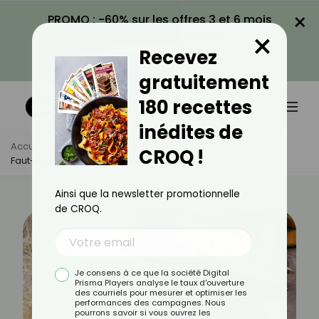
×
PROMO : -60% sur les offres 3 et 6 mois
×
avec le code CROQ60
Recevez
VOIR LA PROMO
gratuitement
180 recettes
inédites de
Accueil
Actus
Bien-Être
CROQ !
Faut-Il Éviter De Manger Du Melon Le Soir ?
Ainsi que la newsletter promotionnelle
de CROQ.
Je consens à ce que la société Digital
Prisma Players analyse le taux d'ouverture
des courriels pour mesurer et optimiser les
performances des campagnes. Nous
pourrons savoir si vous ouvrez les