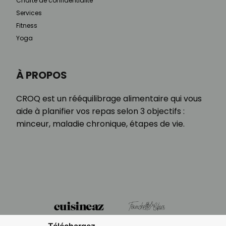
Charte de confidentialité
Services
Fitness
Yoga
À PROPOS
CROQ est un rééquilibrage alimentaire qui vous
aide à planifier vos repas selon 3 objectifs :
minceur, maladie chronique, étapes de vie.