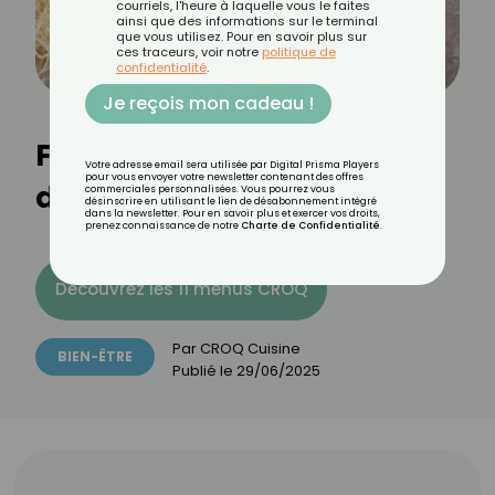
courriels, l'heure à laquelle vous le faites
ainsi que des informations sur le terminal
que vous utilisez. Pour en savoir plus sur
ces traceurs, voir notre
politique de
confidentialité
.
Je reçois mon cadeau !
Faut-il éviter de manger
Votre adresse email sera utilisée par Digital Prisma Players
pour vous envoyer votre newsletter contenant des offres
du melon le soir ?
commerciales personnalisées. Vous pourrez vous
désinscrire en utilisant le lien de désabonnement intégré
dans la newsletter. Pour en savoir plus et exercer vos droits,
prenez connaissance de notre
Charte de Confidentialité
.
Découvrez les 11 menus CROQ
Par
CROQ Cuisine
BIEN-ÊTRE
Publié le
29/06/2025