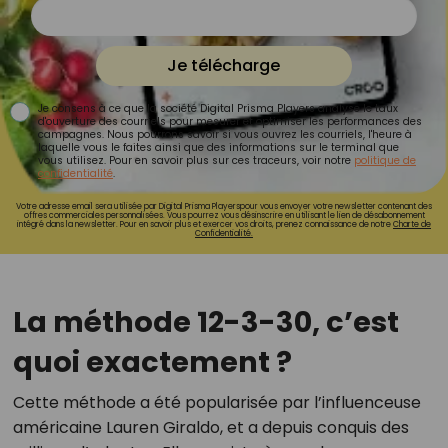
Je télécharge
Je consens à ce que la société Digital Prisma Players analyse le taux
d'ouverture des courriels pour mesurer et optimiser les performances des
campagnes. Nous pourrons savoir si vous ouvrez les courriels, l'heure à
laquelle vous le faites ainsi que des informations sur le terminal que
vous utilisez. Pour en savoir plus sur ces traceurs, voir notre
politique de
confidentialité
.
Votre adresse email sera utilisée par Digital Prisma Playerspour vous envoyer votre newsletter contenant des
offres commerciales personnalisées. Vous pourrez vous désinscrire en utilisant le lien de désabonnement
intégré dans la newsletter. Pour en savoir plus et exercer vos droits, prenez connaissance de notre
Charte de
Confidentialité.
La méthode 12-3-30, c’est
quoi exactement ?
Cette méthode a été popularisée par l’influenceuse
américaine Lauren Giraldo, et a depuis conquis des