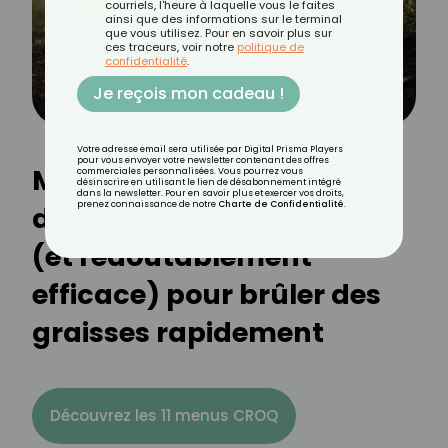
courriels, l'heure à laquelle vous le faites
ainsi que des informations sur le terminal
que vous utilisez. Pour en savoir plus sur
ces traceurs, voir notre
politique de
confidentialité
.
Je reçois mon cadeau !
Votre adresse email sera utilisée par Digital Prisma Players
pour vous envoyer votre newsletter contenant des offres
Méthode 12-3-30 : l'astuce
commerciales personnalisées. Vous pourrez vous
désinscrire en utilisant le lien de désabonnement intégré
dans la newsletter. Pour en savoir plus et exercer vos droits,
prenez connaissance de notre
Charte de Confidentialité
.
de marche la plus simple
(et redoutablement
efficace) pour brûler des
graisses rapidement
Découvrez les 11 menus CROQ