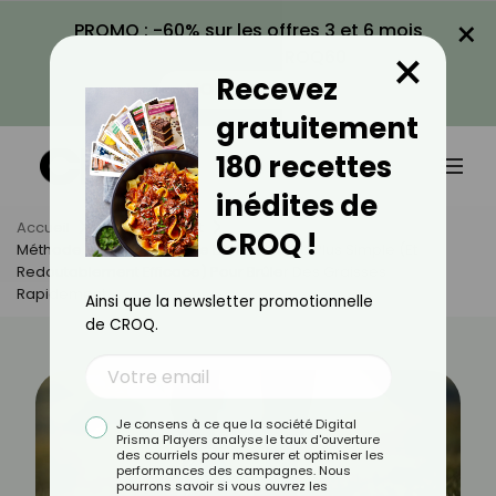
×
PROMO : -60% sur les offres 3 et 6 mois
×
avec le code CROQ60
Recevez
VOIR LA PROMO
gratuitement
180 recettes
inédites de
Accueil
Actus
Sport
CROQ !
Méthode 12-3-30 : L'astuce De Marche La Plus Simple (et
Redoutablement Efficace) Pour Brûler Des Graisses
Rapidement
Ainsi que la newsletter promotionnelle
de CROQ.
Je consens à ce que la société Digital
Prisma Players analyse le taux d'ouverture
des courriels pour mesurer et optimiser les
performances des campagnes. Nous
pourrons savoir si vous ouvrez les