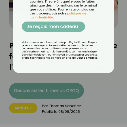
courriels, l'heure à laquelle vous le faites
ainsi que des informations sur le terminal
que vous utilisez. Pour en savoir plus sur
ces traceurs, voir notre
politique de
confidentialité
.
Je reçois mon cadeau !
Pourquoi manger moins ne
Votre adresse email sera utilisée par Digital Prisma Players
pour vous envoyer votre newsletter contenant des offres
commerciales personnalisées. Vous pourrez vous
désinscrire en utilisant le lien de désabonnement intégré
fait pas toujours maigrir :
dans la newsletter. Pour en savoir plus et exercer vos droits,
prenez connaissance de notre
Charte de Confidentialité
.
l'explication scientifique
Découvrez les 11 menus CROQ
Par
Thomas Sanchez
MINCEUR
Publié le
08/09/2025