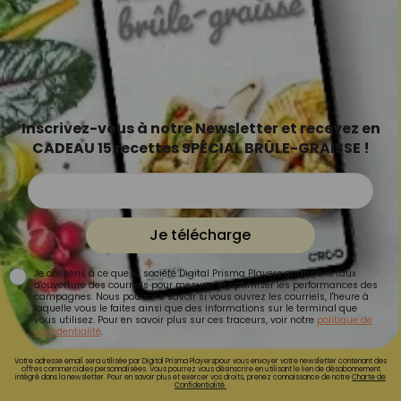
Inscrivez-vous à notre Newsletter et recevez en
CADEAU 15 recettes SPÉCIAL BRÛLE-GRAISSE !
Je télécharge
Je consens à ce que la société Digital Prisma Players analyse le taux
d'ouverture des courriels pour mesurer et optimiser les performances des
campagnes. Nous pourrons savoir si vous ouvrez les courriels, l'heure à
laquelle vous le faites ainsi que des informations sur le terminal que
vous utilisez. Pour en savoir plus sur ces traceurs, voir notre
politique de
confidentialité
.
Votre adresse email sera utilisée par Digital Prisma Playerspour vous envoyer votre newsletter contenant des
offres commerciales personnalisées. Vous pourrez vous désinscrire en utilisant le lien de désabonnement
intégré dans la newsletter. Pour en savoir plus et exercer vos droits, prenez connaissance de notre
Charte de
Confidentialité.