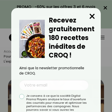
×
PROMO : -60% sur les offres 3 et 6 mois
×
avec le code CROQ60
Recevez
VOIR LA PROMO
gratuitement
180 recettes
inédites de
Accueil
Actus
Minceur
CROQ !
Pourquoi Manger Moins Ne Fait Pas Toujours Maigrir :
L'explication Scientifique
Ainsi que la newsletter promotionnelle
de CROQ.
Je consens à ce que la société Digital
Prisma Players analyse le taux d'ouverture
des courriels pour mesurer et optimiser les
performances des campagnes. Nous
pourrons savoir si vous ouvrez les