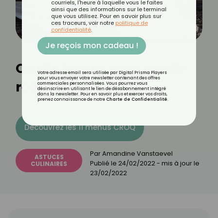
courriels, l'heure à laquelle vous le faites
ainsi que des informations sur le terminal
que vous utilisez. Pour en savoir plus sur
ces traceurs, voir notre
politique de
confidentialité
.
Je reçois mon cadeau !
Quelle levure pour quelle
Votre adresse email sera utilisée par Digital Prisma Players
pour vous envoyer votre newsletter contenant des offres
recette Croq'Kilos ?
commerciales personnalisées. Vous pourrez vous
désinscrire en utilisant le lien de désabonnement intégré
dans la newsletter. Pour en savoir plus et exercer vos droits,
prenez connaissance de notre
Charte de Confidentialité
.
Découvrez les 11 menus CROQ
Par
Amandine Vanstaevel
ASTUCES
Publié le
24/02/2022
- mis à jour le
CULINAIRES
23/02/2022