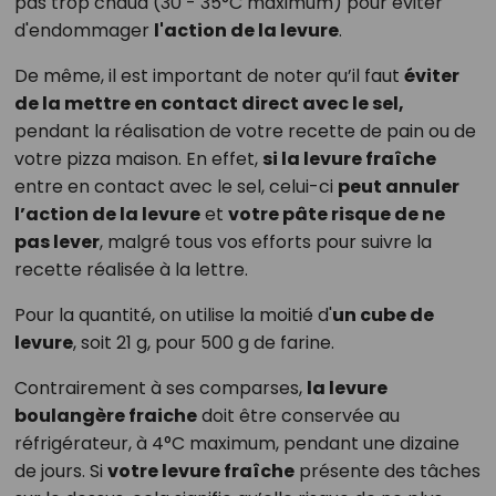
pas trop chaud (30 - 35°C maximum) pour éviter
d'endommager
l'action de la levure
.
De même, il est important de noter qu’il faut
éviter
de la mettre en contact direct avec le sel,
pendant la réalisation de votre recette de pain ou de
votre pizza maison. En effet,
si la levure fraîche
entre en contact avec le sel, celui-ci
peut annuler
l’action de la levure
et
votre pâte risque de ne
pas lever
, malgré tous vos efforts pour suivre la
recette réalisée à la lettre.
Pour la quantité, on utilise la moitié d'
un cube de
levure
, soit 21 g, pour 500 g de farine.
Contrairement à ses comparses,
la levure
boulangère fraiche
doit être conservée au
réfrigérateur, à 4°C maximum, pendant une dizaine
de jours. Si
votre levure fraîche
présente des tâches