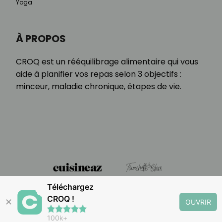
Yoga
À PROPOS
CROQ est un rééquilibrage alimentaire qui vous
aide à planifier vos repas selon 3 objectifs :
minceur, maladie chronique, étapes de vie.
Téléchargez
CROQ !
✕
OUVRIR
100k+