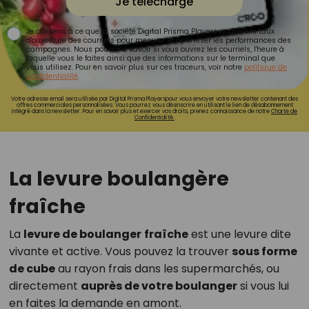
Je télécharge
Je consens à ce que la société Digital Prisma Players analyse le taux
d'ouverture des courriels pour mesurer et optimiser les performances des
campagnes. Nous pourrons savoir si vous ouvrez les courriels, l'heure à
laquelle vous le faites ainsi que des informations sur le terminal que
vous utilisez. Pour en savoir plus sur ces traceurs, voir notre
politique de
confidentialité
.
Votre adresse email sera utilisée par Digital Prisma Playerspour vous envoyer votre newsletter contenant des
offres commerciales personnalisées. Vous pourrez vous désinscrire en utilisant le lien de désabonnement
intégré dans la newsletter. Pour en savoir plus et exercer vos droits, prenez connaissance de notre
Charte de
Confidentialité.
La levure boulangère
fraîche
La
levure de boulanger
fraîche
est une levure dite
vivante et active. Vous pouvez la trouver
sous forme
de cube
au rayon frais dans les supermarchés, ou
directement
auprès de votre boulanger
si vous lui
en faites la demande en amont.