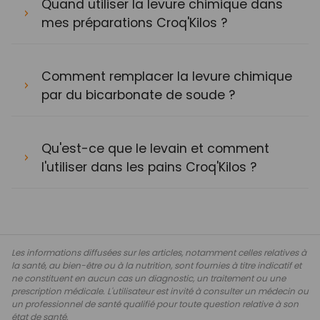
Quand utiliser la levure chimique dans
mes préparations Croq'Kilos ?
Comment remplacer la levure chimique
par du bicarbonate de soude ?
Qu'est-ce que le levain et comment
l'utiliser dans les pains Croq'Kilos ?
Les informations diffusées sur les articles, notamment celles relatives à
la santé, au bien-être ou à la nutrition, sont fournies à titre indicatif et
ne constituent en aucun cas un diagnostic, un traitement ou une
prescription médicale. L'utilisateur est invité à consulter un médecin ou
un professionnel de santé qualifié pour toute question relative à son
état de santé.