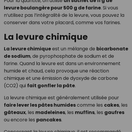
Pour la quantité, on utilise
un sachet de 11 g de
levure boulangère pour 500 g de farine
. Si vous
n’utilisez pas l’intégralité de la levure, vous pouvez la
conserver dans votre placard, comme vos farines.
La levure chimique
La levure chimique
est un mélange de
bicarbonate
de sodium
, de pyrophosphate de sodium et de
farine. Quand la levure est dans un environnement
humide et chaud, cela provoque une réaction
chimique et une émission de dyoxyde de carbone
(CO2) qui
fait gonfler la pâte
.
La levure chimique est généralement utilisée pour
faire lever les pâtes humides
comme les
cakes
, les
gâteaux
, les
madeleines
, les
muffins
, les
gaufres
ou encore les
pancakes
.
Concernant la levure chimique, il est recommandé