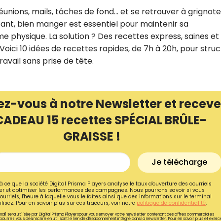
éunions, mails, tâches de fond… et se retrouver à grignote
tant, bien manger est essentiel pour maintenir sa
me physique. La solution ? Des recettes express, saines et
 Voici 10 idées de recettes rapides, de 7h à 20h, pour stru
avail sans prise de tête.
ez-vous à notre Newsletter et receve
CADEAU 15 recettes SPÉCIAL BRÛLE-
GRAISSE !
Recevez gratuitemen
Je télécharge
recettes inédites de
à ce que la société Digital Prisma Players analyse le taux d'ouverture des courriels
r et optimiser les performances des campagnes. Nous pourrons savoir si vous
!
ourriels, l'heure à laquelle vous le faites ainsi que des informations sur le terminal
lisez. Pour en savoir plus sur ces traceurs, voir notre
politique de confidentialité
.
ail sera utilisée par Digital Prisma Playerspour vous envoyer votre newsletter contenant des offres commerciales
Ainsi que la newsletter promotio
pourrez vous désinscrire en utilisant le lien de désabonnement intégré dans la newsletter. Pour en savoir plus et exerc