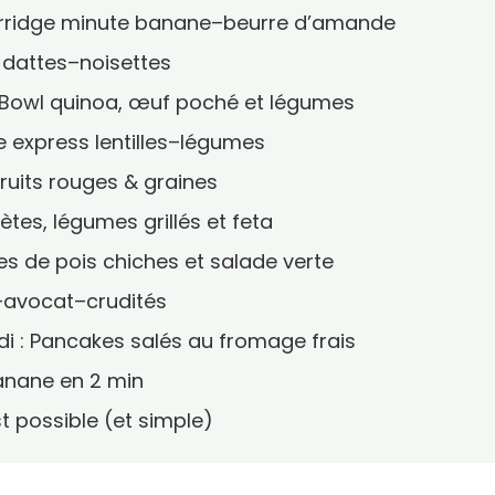
 Porridge minute banane–beurre d’amande
s dattes–noisettes
 : Bowl quinoa, œuf poché et légumes
e express lentilles–légumes
fruits rouges & graines
ètes, légumes grillés et feta
tes de pois chiches et salade verte
n–avocat–crudités
di : Pancakes salés au fromage frais
anane en 2 min
st possible (et simple)