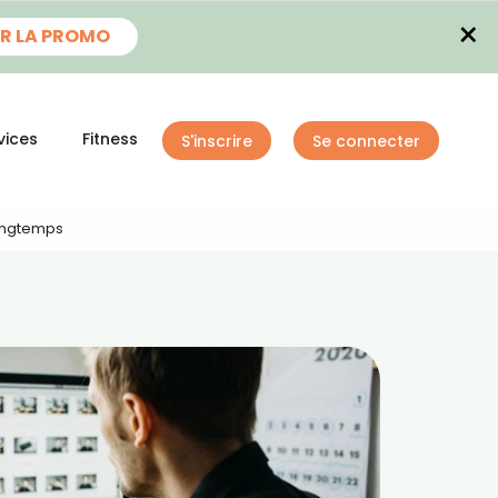
×
R LA PROMO
vices
Fitness
S'inscrire
Se connecter
Longtemps