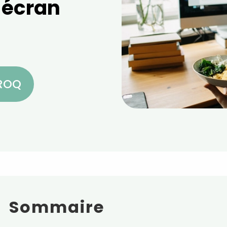
 écran
CROQ
Sommaire