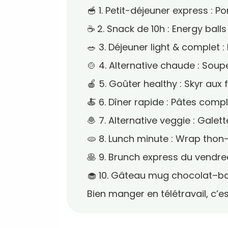
🥣 1. Petit-déjeuner express :
☕ 2. Snack de 10h : Energy ball
🥗 3. Déjeuner light & complet
🍲 4. Alternative chaude : Soup
🍎 5. Goûter healthy : Skyr aux 
🍝 6. Dîner rapide : Pâtes compl
🧆 7. Alternative veggie : Galet
🫓 8. Lunch minute : Wrap tho
🥞 9. Brunch express du vendre
🧁 10. Gâteau mug chocolat–b
Bien manger en télétravail, c’e