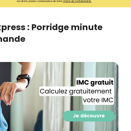
vos droits, prenez connaissance de notre
Charte de Confidentialité.
CROQ.
xpress : Porridge minute
Je consens à ce que la société Digi
mande
Prisma Players analyse le taux d'ou
des courriels pour mesurer et optim
performances des campagnes. No
pourrons savoir si vous ouvrez les co
l'heure à laquelle vous le faites ains
des informations sur le terminal qu
utilisez. Pour en savoir plus sur ces 
voir notre
politique de confidentialit
Je reçois mon cadeau !
Votre adresse email sera utilisée par Digital Prisma Playe
envoyer votre newsletter contenant des offres commercial
personnalisées. Vous pourrez vous désinscrire en utilisan
désabonnement intégré dans la newsletter. Pour en savoi
exercer vos droits, prenez connaissance de notre
Charte 
Confidentialité
.