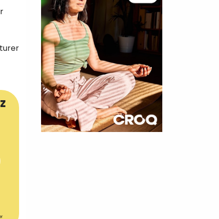
r
cturer
z
×
t 180
 CROQ
nnelle de
er