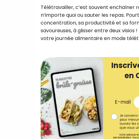
Télétravailler, c’est souvent enchaîner r
n’importe quoi ou sauter les repas. Pour
concentration, sa productivité et sa for
savoureuses, à glisser entre deux visios !
votre journée alimentaire en mode télétr
Inscriv
en 
E-mail
Je consens 
pour mesure
ouvrez les c
que vous uti
Votre adresse em
personnalisées. Vous 