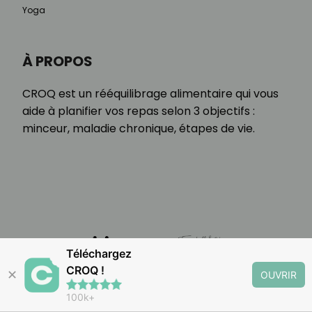
Yoga
À PROPOS
CROQ est un rééquilibrage alimentaire qui vous
aide à planifier vos repas selon 3 objectifs :
minceur, maladie chronique, étapes de vie.
Téléchargez
CROQ !
✕
OUVRIR
100k+