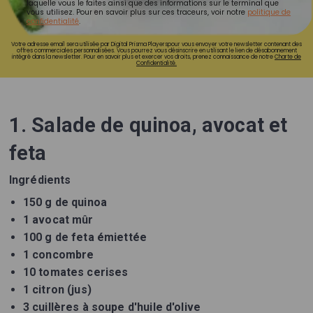
laquelle vous le faites ainsi que des informations sur le terminal que
vous utilisez. Pour en savoir plus sur ces traceurs, voir notre
politique de
confidentialité
.
Votre adresse email sera utilisée par Digital Prisma Playerspour vous envoyer votre newsletter contenant des
offres commerciales personnalisées. Vous pourrez vous désinscrire en utilisant le lien de désabonnement
intégré dans la newsletter. Pour en savoir plus et exercer vos droits, prenez connaissance de notre
Charte de
Confidentialité.
1. Salade de quinoa, avocat et
feta
Ingrédients
150 g de quinoa
1 avocat mûr
100 g de feta émiettée
1 concombre
10 tomates cerises
1 citron (jus)
3 cuillères à soupe d'huile d'olive