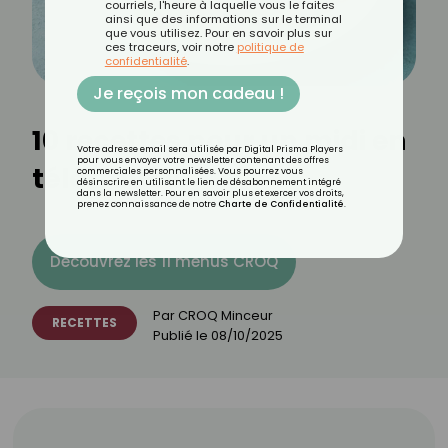
courriels, l'heure à laquelle vous le faites
ainsi que des informations sur le terminal
que vous utilisez. Pour en savoir plus sur
ces traceurs, voir notre
politique de
confidentialité
.
Je reçois mon cadeau !
10 recettes pour un midi en
Votre adresse email sera utilisée par Digital Prisma Players
pour vous envoyer votre newsletter contenant des offres
télétravail
commerciales personnalisées. Vous pourrez vous
désinscrire en utilisant le lien de désabonnement intégré
dans la newsletter. Pour en savoir plus et exercer vos droits,
prenez connaissance de notre
Charte de Confidentialité
.
Découvrez les 11 menus CROQ
Par
CROQ Minceur
RECETTES
Publié le
08/10/2025