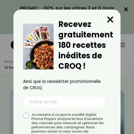
×
PROMO : -60% sur les offres 3 et 6 mois
×
avec le code CROQ60
Recevez
VOIR LA PROMO
gratuitement
180 recettes
inédites de
Accueil
Actus
Recettes
CROQ !
10 Recettes Pour Un Midi En Télétravail
Ainsi que la newsletter promotionnelle
de CROQ.
Je consens à ce que la société Digital
Prisma Players analyse le taux d'ouverture
des courriels pour mesurer et optimiser les
performances des campagnes. Nous
pourrons savoir si vous ouvrez les