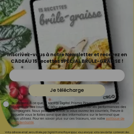
Inscrivez-vous à notre Newsletter et recevez en
CADEAU 15 recettes SPÉCIAL BRÛLE-GRAISSE !
Je télécharge
Je consens à ce que la société Digital Prisma Players analyse le taux
d'ouverture des courriels pour mesurer et optimiser les performances des
campagnes. Nous pourrons savoir si vous ouvrez les courriels, l'heure à
laquelle vous le faites ainsi que des informations sur le terminal que
vous utilisez. Pour en savoir plus sur ces traceurs, voir notre
politique de
confidentialité
.
Votre adresse email sera utilisée par Digital Prisma Playerspour vous envoyer votre newsletter contenant des