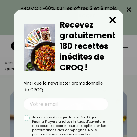
×
PROMO : -60% sur les offres 3 et 6 mois
×
avec le code CROQ60
Recevez
VOIR LA PROMO
gratuitement
180 recettes
inédites de
Accueil
Actus
Santé
CROQ !
Quels Médicaments Éviter Avec Le Café ?
Ainsi que la newsletter promotionnelle
de CROQ.
Je consens à ce que la société Digital
Prisma Players analyse le taux d'ouverture
des courriels pour mesurer et optimiser les
performances des campagnes. Nous
pourrons savoir si vous ouvrez les