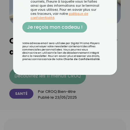
courriels, l'heure à laquelle vous le faites
ainsi que des informations sur le terminal
que vous utilisez. Pour en savoir plus sur
ces traceurs, voir notre
politique de
confidentialité
.
Je reçois mon cadeau !
Quels médicaments éviter
Votre adresse email sera utilisée par Digital Prisma Players
pour vous envoyer votre newsletter contenant des offres
avec le café ?
commerciales personnalisées. Vous pourrez vous
désinscrire en utilisant le lien de désabonnement intégré
dans la newsletter. Pour en savoir plus et exercer vos droits,
prenez connaissance de notre
Charte de Confidentialité
.
Découvrez les 11 menus CROQ
Par
CROQ Bien-être
SANTÉ
Publié le
23/05/2025