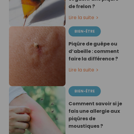
de frelon ?
Lire la suite
BIEN-ÊTRE
Piqûre de guêpe ou
d’abeille : comment
faire la différence ?
Lire la suite
BIEN-ÊTRE
Comment savoir si je
fais une allergie aux
piqûres de
moustiques ?