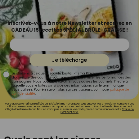
Inscrivez-vous à notre Newsletter et recevez en
CADEAU 15 recettes SPÉCIAL BRÛLE-GRAISSE !
Je télécharge
Je consens à ce que la société Digital Prisma Players analyse le taux
d'ouverture des courriels pour mesurer et optimiser les performances des
campagnes. Nous pourrons savoir si vous ouvrez les courriels, l'heure à
laquelle vous le faites ainsi que des informations sur le terminal que
vous utilisez. Pour en savoir plus sur ces traceurs, voir notre
politique de
confidentialité
.
Votre adresse email sera utilisée par Digital Prisma Playerspour vous envoyer votre newsletter contenant des
offres commerciales personnalisées. Vous pourrez vous désinscrire en utilisant le lien de désabonnement
intégré dans la newsletter. Pour en savoir plus et exercer vos droits, prenez connaissance de notre
Charte de
Confidentialité.