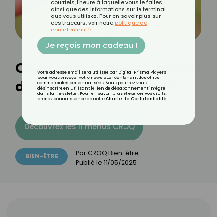
courriels, l'heure à laquelle vous le faites
ainsi que des informations sur le terminal
que vous utilisez. Pour en savoir plus sur
ces traceurs, voir notre
politique de
confidentialité
.
Je reçois mon cadeau !
Quels sont les symptômes
Votre adresse email sera utilisée par Digital Prisma Players
pour vous envoyer votre newsletter contenant des offres
d’une piqûre d’abeille ?
commerciales personnalisées. Vous pourrez vous
désinscrire en utilisant le lien de désabonnement intégré
dans la newsletter. Pour en savoir plus et exercer vos droits,
prenez connaissance de notre
Charte de Confidentialité
.
Découvrez les 11 menus CROQ
Par
CROQ Bien-être
BIEN-ÊTRE
Publié le
11/05/2025