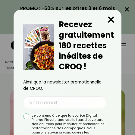
×
PROMO : -60% sur les offres 3 et 6 mois
×
avec le code CROQ60
Recevez
VOIR LA PROMO
gratuitement
180 recettes
inédites de
Accueil
Actus
Bien-Être
CROQ !
Quels Sont Les Symptômes D’une Piqûre D’abeille ?
Ainsi que la newsletter promotionnelle
de CROQ.
Je consens à ce que la société Digital
Prisma Players analyse le taux d'ouverture
des courriels pour mesurer et optimiser les
performances des campagnes. Nous
pourrons savoir si vous ouvrez les