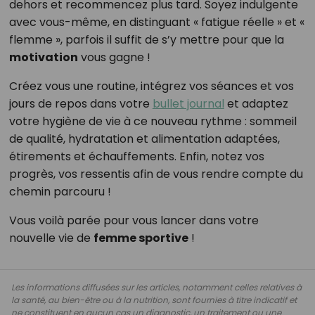
dehors et recommencez plus tard. Soyez indulgente
avec vous-même, en distinguant « fatigue réelle » et «
flemme », parfois il suffit de s’y mettre pour que la
motivation
vous gagne !
Créez vous une routine, intégrez vos séances et vos
jours de repos dans votre
bullet journal
et adaptez
votre hygiène de vie à ce nouveau rythme : sommeil
de qualité, hydratation et alimentation adaptées,
étirements et échauffements. Enfin, notez vos
progrès, vos ressentis afin de vous rendre compte du
chemin parcouru !
Vous voilà parée pour vous lancer dans votre
nouvelle vie de
femme sportive
!
Les informations diffusées sur les articles, notamment celles relatives à
la santé, au bien-être ou à la nutrition, sont fournies à titre indicatif et
ne constituent en aucun cas un diagnostic, un traitement ou une