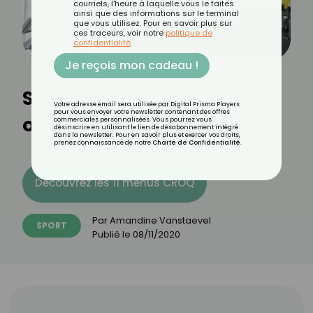
courriels, l'heure à laquelle vous le faites
ainsi que des informations sur le terminal
que vous utilisez. Pour en savoir plus sur
ces traceurs, voir notre
politique de
confidentialité
.
Je reçois mon cadeau !
Se mettre au sport quand
Votre adresse email sera utilisée par Digital Prisma Players
pour vous envoyer votre newsletter contenant des offres
on est une femme
commerciales personnalisées. Vous pourrez vous
désinscrire en utilisant le lien de désabonnement intégré
dans la newsletter. Pour en savoir plus et exercer vos droits,
prenez connaissance de notre
Charte de Confidentialité
.
Découvrez les 11 menus CROQ
Par
Amandine Vanstaevel
SPORT
Publié le
08/11/2020