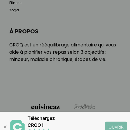
Fitness
Yoga
À PROPOS
CROQ est un rééquilibrage alimentaire qui vous
aide à planifier vos repas selon 3 objectifs :
minceur, maladie chronique, étapes de vie.
Téléchargez
CROQ !
✕
OUVRIR