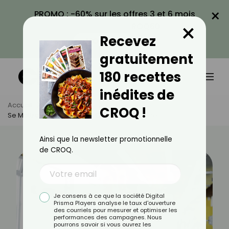
×
PROMO : -60% sur les offres 3 et 6 mois
×
avec le code CROQ60
Recevez
VOIR LA PROMO
gratuitement
180 recettes
inédites de
Accueil
Actus
Sport
CROQ !
Se Mettre Au Sport Quand On Est Une Femme
Ainsi que la newsletter promotionnelle
de CROQ.
Je consens à ce que la société Digital
Prisma Players analyse le taux d'ouverture
des courriels pour mesurer et optimiser les
performances des campagnes. Nous
pourrons savoir si vous ouvrez les