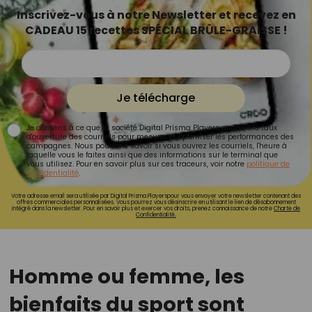
Inscrivez-vous à notre Newsletter et recevez en
CADEAU 15 recettes SPÉCIAL BRÛLE-GRAISSE !
Je télécharge
Je consens à ce que la société Digital Prisma Players analyse le taux
d'ouverture des courriels pour mesurer et optimiser les performances des
campagnes. Nous pourrons savoir si vous ouvrez les courriels, l'heure à
laquelle vous le faites ainsi que des informations sur le terminal que
vous utilisez. Pour en savoir plus sur ces traceurs, voir notre
politique de
confidentialité
.
Votre adresse email sera utilisée par Digital Prisma Playerspour vous envoyer votre newsletter contenant des
offres commerciales personnalisées. Vous pourrez vous désinscrire en utilisant le lien de désabonnement
intégré dans la newsletter. Pour en savoir plus et exercer vos droits, prenez connaissance de notre
Charte de
Confidentialité.
Homme ou femme, les
bienfaits du sport sont