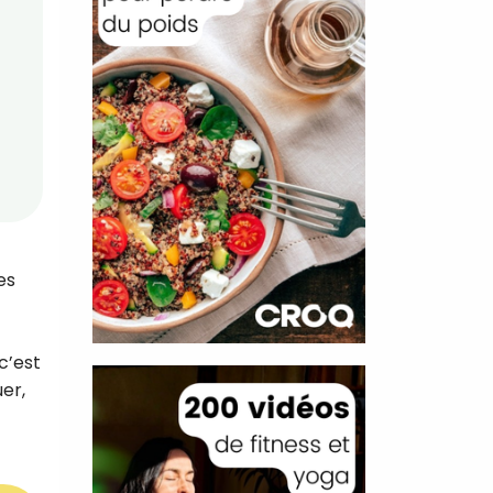
es
c’est
er,