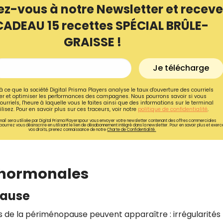
ez-vous à notre Newsletter et receve
CADEAU 15 recettes SPÉCIAL BRÛLE-
GRAISSE !
Je télécharge
à ce que la société Digital Prisma Players analyse le taux d'ouverture des courriels
r et optimiser les performances des campagnes. Nous pourrons savoir si vous
ourriels, l'heure à laquelle vous le faites ainsi que des informations sur le terminal
lisez. Pour en savoir plus sur ces traceurs, voir notre
politique de confidentialité
.
ail sera utilisée par Digital Prisma Playerspour vous envoyer votre newsletter contenant des offres commerciales
pourrez vous désinscrire en utilisant le lien de désabonnement intégré dans la newsletter. Pour en savoir plus et exerc
vos droits, prenez connaissance de notre
Charte de Confidentialité.
Recevez gratuitemen
 hormonales
recettes inédites de
pause
!
s de la périménopause peuvent apparaître : irrégularités
Ainsi que la newsletter promotio