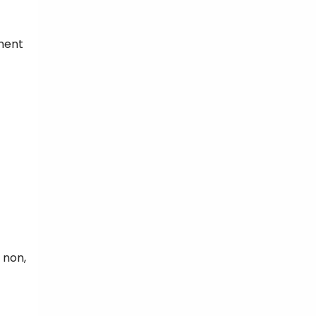
iment
 non,