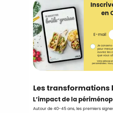
Inscriv
en 
E-mail
Je consens 
pour mesure
ouvrez les c
que vous uti
Votre adresse em
personnalisées. Vous 
Les transformations
L’impact de la périméno
Autour de 40-45 ans, les premiers signe