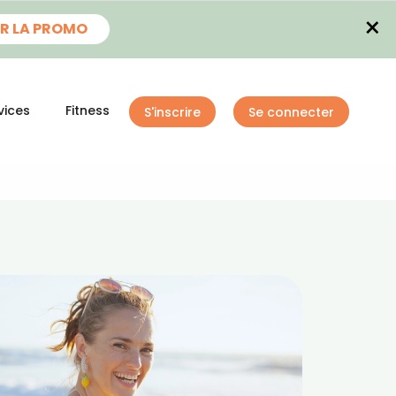
×
R LA PROMO
vices
Fitness
S'inscrire
Se connecter