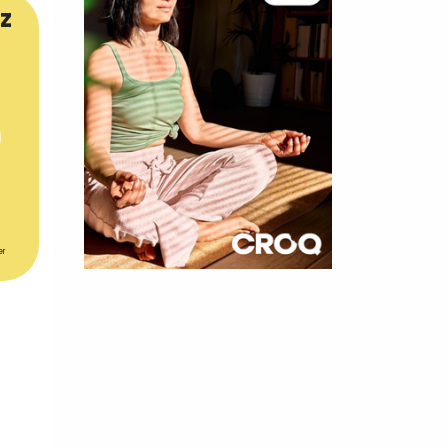
z
er
×
t 180
 CROQ
nnelle de