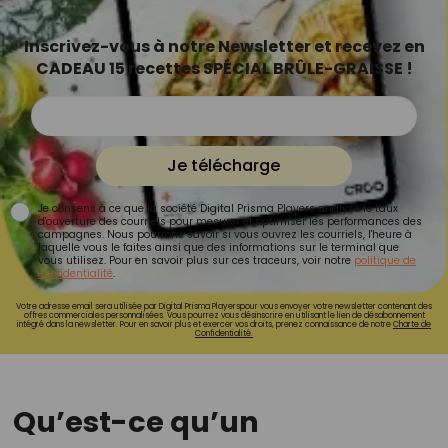
Inscrivez-vous à notre Newsletter et recevez en
CADEAU 15 recettes SPÉCIAL BRÛLE-GRAISSE !
Je télécharge
Je consens à ce que la société Digital Prisma Players analyse le taux
d'ouverture des courriels pour mesurer et optimiser les performances des
campagnes. Nous pourrons savoir si vous ouvrez les courriels, l'heure à
laquelle vous le faites ainsi que des informations sur le terminal que
vous utilisez. Pour en savoir plus sur ces traceurs, voir notre
politique de
confidentialité
.
Votre adresse email sera utilisée par Digital Prisma Playerspour vous envoyer votre newsletter contenant des
offres commerciales personnalisées. Vous pourrez vous désinscrire en utilisant le lien de désabonnement
intégré dans la newsletter. Pour en savoir plus et exercer vos droits, prenez connaissance de notre
Charte de
Confidentialité.
Qu’est-ce qu’un