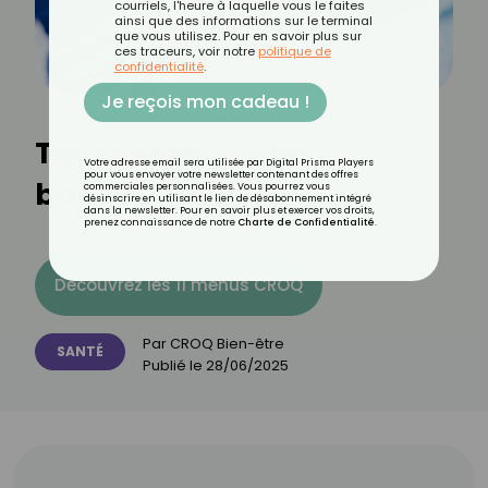
courriels, l'heure à laquelle vous le faites
ainsi que des informations sur le terminal
que vous utilisez. Pour en savoir plus sur
ces traceurs, voir notre
politique de
confidentialité
.
Je reçois mon cadeau !
Tout savoir sur les
Votre adresse email sera utilisée par Digital Prisma Players
pour vous envoyer votre newsletter contenant des offres
bactériophages
commerciales personnalisées. Vous pourrez vous
désinscrire en utilisant le lien de désabonnement intégré
dans la newsletter. Pour en savoir plus et exercer vos droits,
prenez connaissance de notre
Charte de Confidentialité
.
Découvrez les 11 menus CROQ
Par
CROQ Bien-être
SANTÉ
Publié le
28/06/2025