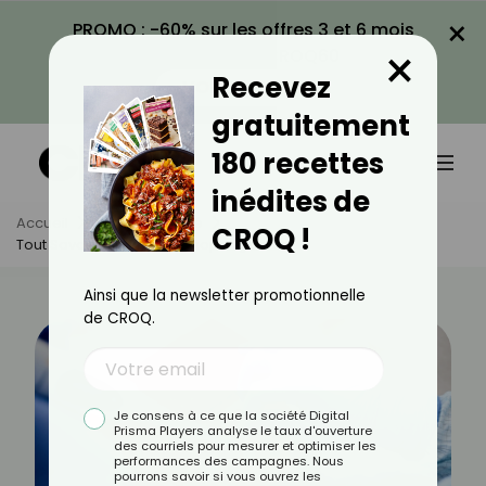
×
PROMO : -60% sur les offres 3 et 6 mois
×
avec le code CROQ60
Recevez
VOIR LA PROMO
gratuitement
180 recettes
inédites de
Accueil
Actus
Santé
CROQ !
Tout Savoir Sur Les Bactériophages
Ainsi que la newsletter promotionnelle
de CROQ.
Je consens à ce que la société Digital
Prisma Players analyse le taux d'ouverture
des courriels pour mesurer et optimiser les
performances des campagnes. Nous
pourrons savoir si vous ouvrez les