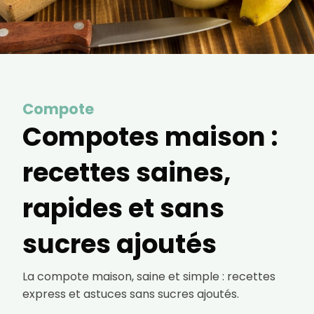
courriels, l'heure à laquelle vous le faites
ainsi que des informations sur le terminal
que vous utilisez. Pour en savoir plus sur
ces traceurs, voir notre
politique de
confidentialité
.
Je reçois mon cadeau !
Compote
Votre adresse email sera utilisée par Digital Prisma Players
pour vous envoyer votre newsletter contenant des offres
commerciales personnalisées. Vous pourrez vous
Compotes maison :
désinscrire en utilisant le lien de désabonnement intégré
dans la newsletter. Pour en savoir plus et exercer vos droits,
prenez connaissance de notre
Charte de Confidentialité
.
recettes saines,
rapides et sans
sucres ajoutés
La compote maison, saine et simple : recettes
express et astuces sans sucres ajoutés.