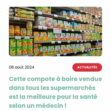
08 août 2024
ACTUALITÉS
Cette compote à boire vendue
dans tous les supermarchés
est la meilleure pour la santé
selon un médecin !