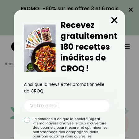
×
PROMO : -60% sur les offres 3 et 6 mois
×
avec le code CROQ60
Recevez
VOIR LA PROMO
gratuitement
180 recettes
inédites de
Accueil
Services
Img Confirmation
CROQ !
Ainsi que la newsletter promotionnelle
de CROQ.
Je consens à ce que la société Digital
Prisma Players analyse le taux d'ouverture
des courriels pour mesurer et optimiser les
performances des campagnes. Nous
pourrons savoir si vous ouvrez les