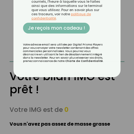
courriels, l'heure à laquelle vous le faites
ainsi que des informations sur le terminal
que vous utilisez. Pour en savoir plus sur
ces traceurs, voir notre
politique de
confidentialité
.
Je reçois mon cadeau !
Votre adresse email sera utilisée par Digital Prisma Players
pour vous envoyer votre newsletter contenant des offres
commerciales personnalisées. Vous pourrez vous
désinscrire en utilisant le lien de désabonnement intégré
dans la newsletter. Pour en savoir plus et exercer vos droits,
prenez connaissance de notre
Charte de Confidentialité
.
Votre bilan IMG est
prêt !
Votre IMG est de
0
Vous n'avez pas assez de masse grasse