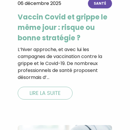
06 décembre 2025
SANTÉ
CROQ.
Vaccin Covid et grippe le
même jour : risque ou
Je consens à ce que la société Digi
bonne stratégie ?
Prisma Players analyse le taux d'ou
des courriels pour mesurer et optim
performances des campagnes. No
L’hiver approche, et avec lui les
pourrons savoir si vous ouvrez les co
campagnes de vaccination contre la
l'heure à laquelle vous le faites ains
grippe et le Covid-19. De nombreux
des informations sur le terminal qu
utilisez. Pour en savoir plus sur ces 
professionnels de santé proposent
voir notre
politique de confidentialit
désormais d’…
Je reçois mon cadeau !
LIRE LA SUITE
Votre adresse email sera utilisée par Digital Prisma Playe
envoyer votre newsletter contenant des offres commercial
personnalisées. Vous pourrez vous désinscrire en utilisan
désabonnement intégré dans la newsletter. Pour en savoi
exercer vos droits, prenez connaissance de notre
Charte 
Confidentialité
.