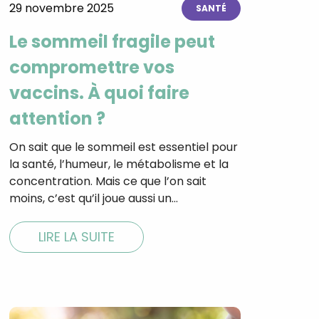
29 novembre 2025
SANTÉ
Le sommeil fragile peut
compromettre vos
tal
vaccins. À quoi faire
verture
iser les
attention ?
us
urriels,
i que
On sait que le sommeil est essentiel pour
e vous
la santé, l’humeur, le métabolisme et la
traceurs,
concentration. Mais ce que l’on sait
é
.
moins, c’est qu’il joue aussi un…
LIRE LA SUITE
rs pour vous
es
t le lien de
r plus et
de