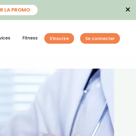
×
R LA PROMO
vices
Fitness
S'inscrire
Se connecter