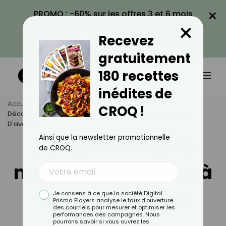
×
PROMO : -60% sur les offres 3 et 6 mois
×
avec le code CROQ60
Recevez
VOIR LA PROMO
gratuitement
180 recettes
inédites de
Accueil
CROQ !
Découvrez Nos 15 Meilleures Recettes À Base De Flocons
D'avoine
Ainsi que la newsletter promotionnelle
Découvrez nos 15
de CROQ.
meilleures recettes à
base de flocons
Je consens à ce que la société Digital
Prisma Players analyse le taux d'ouverture
des courriels pour mesurer et optimiser les
performances des campagnes. Nous
d'avoine
pourrons savoir si vous ouvrez les