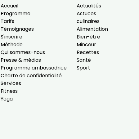
e vous
Accueil
Actualités
traceurs,
Programme
Astuces
é
.
Tarifs
culinaires
Témoignages
Alimentation
S'inscrire
Bien-être
rs pour vous
Méthode
Minceur
es
t le lien de
Qui sommes-nous
Recettes
r plus et
de
Presse & médias
Santé
Programme ambassadrice
Sport
Charte de confidentialité
Services
Fitness
Yoga