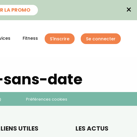
×
R LA PROMO
×
t 180
vices
Fitness
S'inscrire
Se connecter
 CROQ
nnelle de
e-sans-date
Q
Préférences cookies
tal
verture
iser les
us
LIENS UTILES
LES ACTUS
urriels,
i que