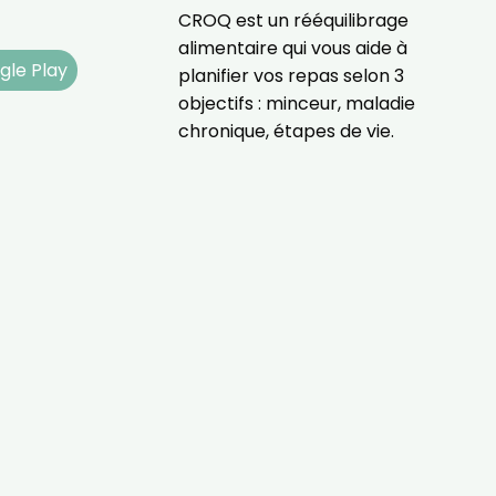
des informations sur le terminal qu
CROQ est un rééquilibrage
utilisez. Pour en savoir plus sur ces 
alimentaire qui vous aide à
voir notre
politique de confidentialit
gle Play
planifier vos repas selon 3
Je reçois mon cadeau !
objectifs : minceur, maladie
chronique, étapes de vie.
Votre adresse email sera utilisée par Digital Prisma Playe
envoyer votre newsletter contenant des offres commercial
personnalisées. Vous pourrez vous désinscrire en utilisan
désabonnement intégré dans la newsletter. Pour en savoi
exercer vos droits, prenez connaissance de notre
Charte 
Confidentialité
.