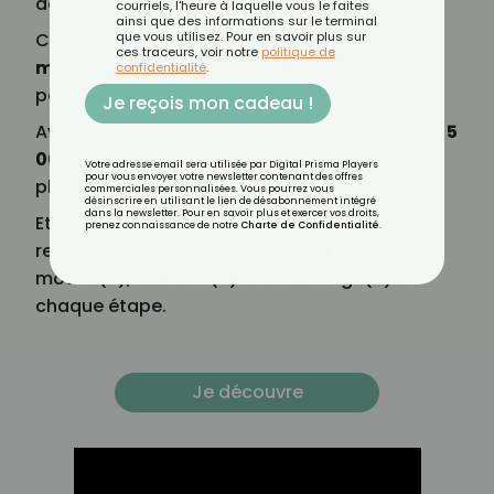
de poids.
courriels, l'heure à laquelle vous le faites
ainsi que des informations sur le terminal
Chaque semaine, notre experte élabore vos
que vous utilisez. Pour en savoir plus sur
ces traceurs, voir notre
politique de
menus
, que vous pouvez facilement
confidentialité
.
personnaliser selon vos goûts et vos envies.
Je reçois mon cadeau !
Avec le programme CROQ, accédez à plus de
5
000 recettes gourmandes
pour vous faire
Votre adresse email sera utilisée par Digital Prisma Players
pour vous envoyer votre newsletter contenant des offres
plaisir tout en prenant soin de vous.
commerciales personnalisées. Vous pourrez vous
désinscrire en utilisant le lien de désabonnement intégré
dans la newsletter. Pour en savoir plus et exercer vos droits,
Et parce que vous n'êtes jamais seul(e),
prenez connaissance de notre
Charte de Confidentialité
.
rejoignez la
communauté CROQ
pour rester
motivé(e), soutenu(e) et encouragé(e) à
chaque étape.
Je découvre