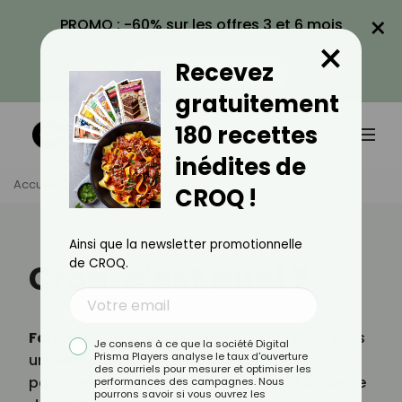
×
PROMO : -60% sur les offres 3 et 6 mois
×
avec le code CROQ60
Recevez
VOIR LA PROMO
gratuitement
180 recettes
inédites de
Accueil
Programme Diététique
CROQ !
Ainsi que la newsletter promotionnelle
de CROQ.
Croq, c'est quoi ?
Fanny
, notre diététicienne, a conçu pour vous
Je consens à ce que la société Digital
Prisma Players analyse le taux d'ouverture
un rééquilibrage alimentaire sur-mesure,
des courriels pour mesurer et optimiser les
parfaitement adapté à votre objectif de perte
performances des campagnes. Nous
pourrons savoir si vous ouvrez les