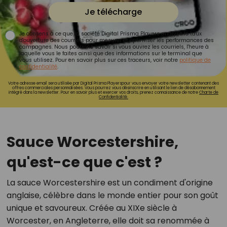
Je télécharge
Je consens à ce que la société Digital Prisma Players analyse le taux
d'ouverture des courriels pour mesurer et optimiser les performances des
campagnes. Nous pourrons savoir si vous ouvrez les courriels, l'heure à
laquelle vous le faites ainsi que des informations sur le terminal que
vous utilisez. Pour en savoir plus sur ces traceurs, voir notre
politique de
confidentialité
.
Votre adresse email sera utilisée par Digital Prisma Playerspour vous envoyer votre newsletter contenant des
offres commerciales personnalisées. Vous pourrez vous désinscrire en utilisant le lien de désabonnement
intégré dans la newsletter. Pour en savoir plus et exercer vos droits, prenez connaissance de notre
Charte de
Confidentialité.
Sauce Worcestershire,
qu'est-ce que c'est ?
La sauce Worcestershire est un condiment d'origine
anglaise, célèbre dans le monde entier pour son goût
unique et savoureux. Créée au XIXe siècle à
Worcester, en Angleterre, elle doit sa renommée à