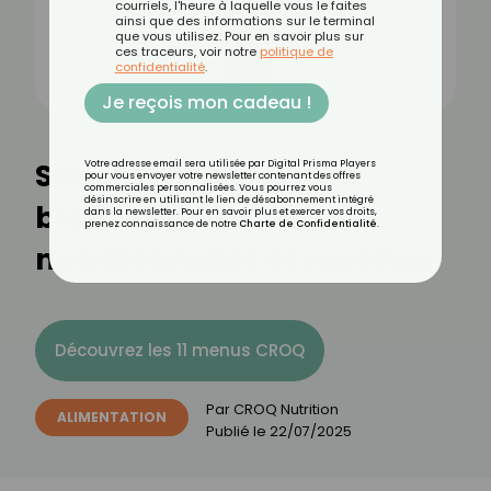
courriels, l'heure à laquelle vous le faites
ainsi que des informations sur le terminal
que vous utilisez. Pour en savoir plus sur
ces traceurs, voir notre
politique de
confidentialité
.
Je reçois mon cadeau !
Sauce worcestershire :
Votre adresse email sera utilisée par Digital Prisma Players
pour vous envoyer votre newsletter contenant des offres
commerciales personnalisées. Vous pourrez vous
désinscrire en utilisant le lien de désabonnement intégré
bienfaits, valeurs
dans la newsletter. Pour en savoir plus et exercer vos droits,
prenez connaissance de notre
Charte de Confidentialité
.
nutritionnelles et recettes
Découvrez les 11 menus CROQ
Par
CROQ Nutrition
ALIMENTATION
Publié le
22/07/2025