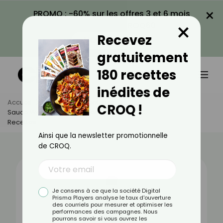
×
PROMO : -60% sur les offres 3 et 6 mois
×
avec le code CROQ60
Recevez
VOIR LA PROMO
gratuitement
180 recettes
inédites de
Accueil
Actus
Alimentation
CROQ !
Sauce Worcestershire : Bienfaits, Valeurs Nutritionnelles Et
Recettes
Ainsi que la newsletter promotionnelle
de CROQ.
Je consens à ce que la société Digital
Prisma Players analyse le taux d'ouverture
des courriels pour mesurer et optimiser les
performances des campagnes. Nous
pourrons savoir si vous ouvrez les