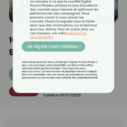
Je consens à ce que la société Digital
Prisma Players analyse le taux d'ouverture
des courriels pour mesurer et optimiser les
performances des campagnes. Nous
pourrons savoir si vous ouvrez les
courriels, l'heure à laquelle vous le faites
ainsi que des informations sur le terminal
que vous utilisez. Pour en savoir plus sur
ces traceurs, voir notre
politique de
10 recettes à base de bon
confidentialité
.
Je reçois mon cadeau !
gras
Votre adresse email sera utilisée par Digital Prisma Players
pour vous envoyer votre newsletter contenant des offres
commerciales personnalisées. Vous pourrez vous
désinscrire en utilisant le lien de désabonnement intégré
Découvrez les 11 menus CROQ
dans la newsletter. Pour en savoir plus et exercer vos droits,
prenez connaissance de notre
Charte de Confidentialité
.
Par
CROQ Recettes
RECETTES
Publié le
05/07/2025