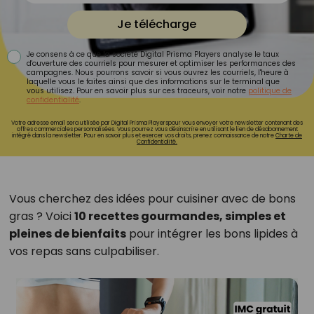
Je télécharge
Je consens à ce que la société Digital Prisma Players analyse le taux
d'ouverture des courriels pour mesurer et optimiser les performances des
campagnes. Nous pourrons savoir si vous ouvrez les courriels, l'heure à
laquelle vous le faites ainsi que des informations sur le terminal que
vous utilisez. Pour en savoir plus sur ces traceurs, voir notre
politique de
confidentialité
.
Votre adresse email sera utilisée par Digital Prisma Playerspour vous envoyer votre newsletter contenant des
offres commerciales personnalisées. Vous pourrez vous désinscrire en utilisant le lien de désabonnement
intégré dans la newsletter. Pour en savoir plus et exercer vos droits, prenez connaissance de notre
Charte de
Confidentialité.
Vous cherchez des idées pour cuisiner avec de bons
gras ? Voici
10 recettes gourmandes, simples et
pleines de bienfaits
pour intégrer les bons lipides à
vos repas sans culpabiliser.