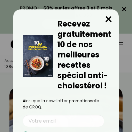
×
PROMO : -60% sur les offres 3 et 6 mois
×
avec le code CROQ60
Recevez
VOIR LA PROMO
gratuitement
10 de nos
meilleures
Accueil
Actus
Recettes
recettes
10 Recettes À Base De Bon Gras
spécial anti-
cholestérol !
Ainsi que la newsletter promotionnelle
de CROQ.