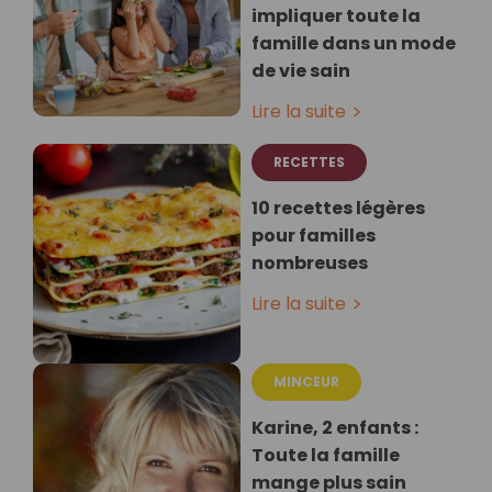
impliquer toute la
famille dans un mode
de vie sain
Lire la suite
RECETTES
10 recettes légères
pour familles
nombreuses
Lire la suite
MINCEUR
Karine, 2 enfants :
Toute la famille
mange plus sain