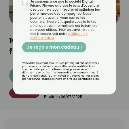
Je consens à ce que la société Digital
Prisma Players analyse le taux d'ouverture
des courriels pour mesurer et optimiser les
performances des campagnes. Nous
pourrons savoir si vous ouvrez les
courriels, l'heure à laquelle vous le faites
ainsi que des informations sur le terminal
que vous utilisez. Pour en savoir plus sur
ces traceurs, voir notre
politique de
10 recettes d’été pour
confidentialité
.
Je reçois mon cadeau !
famille nombreuse
Votre adresse email sera utilisée par Digital Prisma Players
pour vous envoyer votre newsletter contenant des offres
commerciales personnalisées. Vous pourrez vous
désinscrire en utilisant le lien de désabonnement intégré
Découvrez les 11 menus CROQ
dans la newsletter. Pour en savoir plus et exercer vos droits,
prenez connaissance de notre
Charte de Confidentialité
.
Par
CROQ Recettes
RECETTES
Publié le
06/07/2025