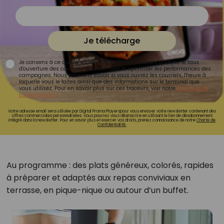
Je télécharge
Je consens à ce que la société Digital Prisma Players analyse le taux
d'ouverture des courriels pour mesurer et optimiser les performances des
campagnes. Nous pourrons savoir si vous ouvrez les courriels, l'heure à
laquelle vous le faites ainsi que des informations sur le terminal que
vous utilisez. Pour en savoir plus sur ces traceurs, voir notre
politique de
confidentialité
.
Votre adresse email sera utilisée par Digital Prisma Playerspour vous envoyer votre newsletter contenant des
offres commerciales personnalisées. Vous pourrez vous désinscrire en utilisant le lien de désabonnement
intégré dans la newsletter. Pour en savoir plus et exercer vos droits, prenez connaissance de notre
Charte de
Confidentialité.
Au programme : des plats généreux, colorés, rapides
à préparer et adaptés aux repas conviviaux en
terrasse, en pique-nique ou autour d’un buffet.