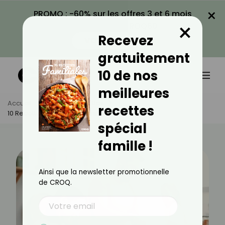
×
PROMO : -60% sur les offres 3 et 6 mois
×
avec le code CROQ60
Recevez
VOIR LA PROMO
gratuitement
10 de nos
meilleures
Accueil
Actus
Recettes
recettes
10 Recettes D’été Pour Famille Nombreuse
spécial
famille !
Ainsi que la newsletter promotionnelle
de CROQ.