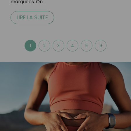
marquées. On…
LIRE LA SUITE
1
2
3
4
5
9