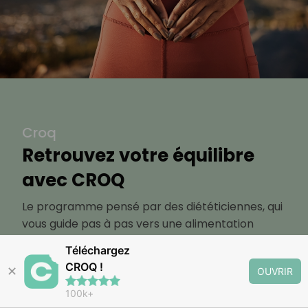
Croq
Retrouvez votre équilibre
avec CROQ
Le programme pensé par des diététiciennes, qui
vous guide pas à pas vers une alimentation
saine, adaptée à vos objectifs minceur, santé ou
Téléchargez
bien-être
CROQ !
✕
OUVRIR
100k+
Découvrir