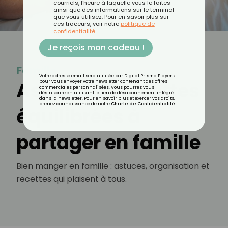
courriels, l'heure à laquelle vous le faites
ainsi que des informations sur le terminal
que vous utilisez. Pour en savoir plus sur
ces traceurs, voir notre
politique de
confidentialité
.
Je reçois mon cadeau !
Famille
Votre adresse email sera utilisée par Digital Prisma Players
Astuces et recettes
pour vous envoyer votre newsletter contenant des offres
commerciales personnalisées. Vous pourrez vous
désinscrire en utilisant le lien de désabonnement intégré
dans la newsletter. Pour en savoir plus et exercer vos droits,
prenez connaissance de notre
Charte de Confidentialité
.
équilibrées à
partager en famille
Bien manger en famille : astuces, organisation et
recettes qui plaisent à tous.