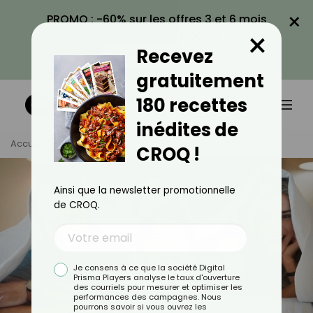
×
PROMO : -60% sur les offres 3 et 6 mois
×
avec le code CROQ60
Recevez
VOIR LA PROMO
gratuitement
180 recettes
inédites de
Accueil
Tag
Famille
CROQ !
Ainsi que la newsletter promotionnelle
de CROQ.
Je consens à ce que la société Digital
Prisma Players analyse le taux d'ouverture
des courriels pour mesurer et optimiser les
performances des campagnes. Nous
pourrons savoir si vous ouvrez les