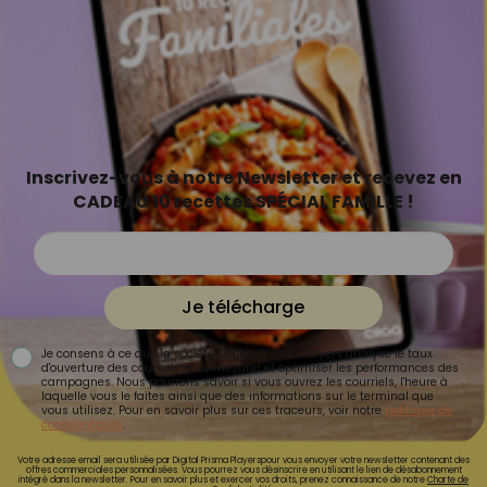
Inscrivez-vous à notre Newsletter et recevez en
CADEAU 10 recettes SPÉCIAL FAMILLE !
Je télécharge
Je consens à ce que la société Digital Prisma Players analyse le taux
d'ouverture des courriels pour mesurer et optimiser les performances des
campagnes. Nous pourrons savoir si vous ouvrez les courriels, l'heure à
laquelle vous le faites ainsi que des informations sur le terminal que
vous utilisez. Pour en savoir plus sur ces traceurs, voir notre
politique de
confidentialité
.
Votre adresse email sera utilisée par Digital Prisma Playerspour vous envoyer votre newsletter contenant des
offres commerciales personnalisées. Vous pourrez vous désinscrire en utilisant le lien de désabonnement
intégré dans la newsletter. Pour en savoir plus et exercer vos droits, prenez connaissance de notre
Charte de