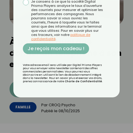
Je consens à ce que la société Digital
Prisma Players analyse le taux d'ouverture
des courriels pour mesurer et optimiser les
performances des campagnes. Nous
pourrons savoir si vous ouvrez les
courriels, l'heure à laquelle vous le faites
ainsi que des informations sur le terminal
que vous utilisez. Pour en savoir plus sur
ces traceurs, voir notre
politique de
À partir de quel âge
confidentialité
.
Je reçois mon cadeau !
donner un téléphone à son
enfant ?
Votre adresse email sera utilisée par Digital Prisma Players
pour vous envoyer votre newsletter contenant des offres
commerciales personnalisées. Vous pourrez vous
désinscrire en utilisant le lien de désabonnement intégré
dans la newsletter. Pour en savoir plus et exercer vos droits,
prenez connaissance de notre
Charte de Confidentialité
.
Découvrez les 11 menus CROQ
Par
CROQ Psycho
FAMILLE
Publié le
08/10/2025