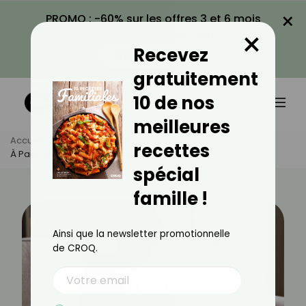
×
PROMO : -60% sur les offres 3 et 6 mois
×
avec le code CROQ60
Recevez
VOIR LA PROMO
gratuitement
10 de nos
meilleures
Accueil
Actus
Famille
recettes
À Partir De Quel Âge Donner Un Téléphone À Son Enfant ?
spécial
famille !
Ainsi que la newsletter promotionnelle
de CROQ.