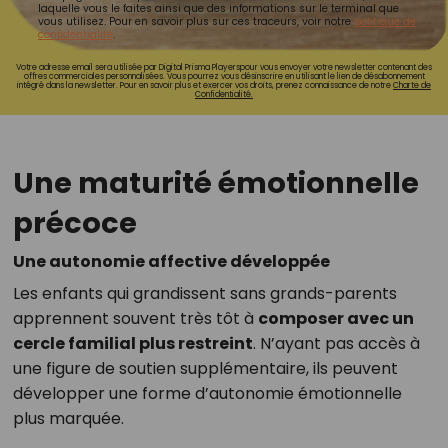
laquelle vous le faites ainsi que des informations sur le terminal que
vous utilisez. Pour en savoir plus sur ces traceurs, voir notre
politique de
confidentialité
.
Votre adresse email sera utilisée par Digital Prisma Playerspour vous envoyer votre newsletter contenant des
offres commerciales personnalisées. Vous pourrez vous désinscrire en utilisant le lien de désabonnement
intégré dans la newsletter. Pour en savoir plus et exercer vos droits, prenez connaissance de notre
Charte de
Confidentialité.
Une maturité émotionnelle
précoce
Une autonomie affective développée
Les enfants qui grandissent sans grands-parents
apprennent souvent très tôt à
composer avec un
cercle familial plus restreint
. N’ayant pas accès à
une figure de soutien supplémentaire, ils peuvent
développer une forme d’autonomie émotionnelle
plus marquée.