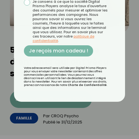
Je consens à ce que la société Digital
Prisma Players analyse le taux d'ouverture
des courriels pour mesurer et optimiser les
performances des campagnes. Nous
pourrons savoir si vous ouvrez les
courriels, l'heure à laquelle vous le faites
ainsi que des informations sur le terminal
que vous utilisez. Pour en savoir plus sur
ces traceurs, voir notre
politique de
confidentialité
.
5 traits de caractère
Je reçois mon cadeau !
d’enfants qui ont vécu
Votre adresse email sera utilisée par Digital Prisma Players
sans grands-parents
pour vous envoyer votre newsletter contenant des offres
commerciales personnalisées. Vous pourrez vous
désinscrire en utilisant le lien de désabonnement intégré
dans la newsletter. Pour en savoir plus et exercer vos droits,
prenez connaissance de notre
Charte de Confidentialité
.
Découvrez les 11 menus CROQ
Par
CROQ Psycho
FAMILLE
Publié le
31/12/2025