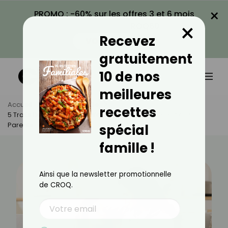
×
PROMO : -60% sur les offres 3 et 6 mois
×
avec le code CROQ60
Recevez
VOIR LA PROMO
gratuitement
10 de nos
meilleures
Accueil
Actus
Famille
recettes
5 Traits De Caractère D’enfants Qui Ont Vécu Sans Grands-
Parents
spécial
famille !
Ainsi que la newsletter promotionnelle
de CROQ.