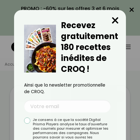
×
PROMO : -60% sur les offres 3 et 6 mois
×
avec le code CROQ60
Recevez
VOIR LA PROMO
gratuitement
180 recettes
inédites de
Accueil
Témoignages
Eve-Lise
CROQ !
Ainsi que la newsletter promotionnelle
de CROQ.
Avant
Après
Je consens à ce que la société Digital
Prisma Players analyse le taux d'ouverture
des courriels pour mesurer et optimiser les
performances des campagnes. Nous
pourrons savoir si vous ouvrez les