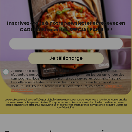
Inscrivez-vous à notre Newsletter et recevez en
CADEAU 10 recettes SPÉCIAL FAMILLE !
Je télécharge
Je consens à ce que la société Digital Prisma Players analyse le taux
d'ouverture des courriels pour mesurer et optimiser les performances des
campagnes. Nous pourrons savoir si vous ouvrez les courriels, l'heure à
laquelle vous le faites ainsi que des informations sur le terminal que
vous utilisez. Pour en savoir plus sur ces traceurs, voir notre
politique de
confidentialité
.
Votre adresse email sera utilisée par Digital Prisma Playerspour vous envoyer votre newsletter contenant des
offres commerciales personnalisées. Vous pourrez vous désinscrire en utilisant le lien de désabonnement
intégré dans la newsletter. Pour en savoir plus et exercer vos droits, prenez connaissance de notre
Charte de
Confidentialité.