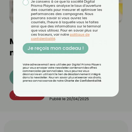
Je consens à ce que la société Digital
Prisma Players analyse le taux d'ouverture
des courriels pour mesurer et optimiser les
performances des campagnes. Nous
pourrons savoir si vous ouvrez les
courriels, l'heure à laquelle vous le faites
ainsi que des informations sur le terminal
que vous utilisez. Pour en savoir plus sur
ces traceurs, voir notre
politique de
Mon enfant ne veut pas
confidentialité
.
Je reçois mon cadeau !
manger, que faire ?
Votre adresse email sera utilisée par Digital Prisma Players
pour vous envoyer votre newsletter contenant des offres
commerciales personnalisées. Vous pourrez vous
désinscrire en utilisant le lien de désabonnement intégré
Découvrez les 11 menus CROQ
dans la newsletter. Pour en savoir plus et exercer vos droits,
prenez connaissance de notre
Charte de Confidentialité
.
Par
CROQ Cuisine
ACTUALITÉS
Publié le
20/04/2025