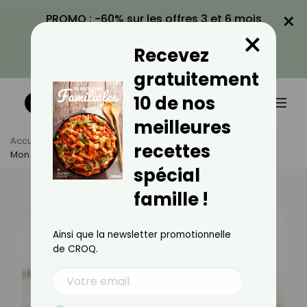
×
PROMO : -60% sur les offres 3 et 6 mois
×
avec le code CROQ60
Recevez
VOIR LA PROMO
gratuitement
10 de nos
meilleures
Accueil
Actus
Actualités
recettes
Mon Enfant Ne Veut Pas Manger, Que Faire ?
spécial
famille !
Ainsi que la newsletter promotionnelle
de CROQ.