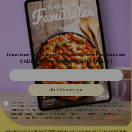
Inscrivez-vous à notre Newsletter et recevez en
CADEAU 10 recettes SPÉCIAL FAMILLE !
Je télécharge
Je consens à ce que la société Digital Prisma Players analyse le taux
d'ouverture des courriels pour mesurer et optimiser les performances des
campagnes. Nous pourrons savoir si vous ouvrez les courriels, l'heure à
laquelle vous le faites ainsi que des informations sur le terminal que
vous utilisez. Pour en savoir plus sur ces traceurs, voir notre
politique de
confidentialité
.
Votre adresse email sera utilisée par Digital Prisma Playerspour vous envoyer votre newsletter contenant des