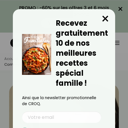
×
PROMO : -60% sur les offres 3 et 6 mois
×
avec le code CROQ60
Recevez
VOIR LA PROMO
gratuitement
10 de nos
meilleures
Accueil
Actus
Alimentation
recettes
Comment Faire Aimer Les Haricots Verts Aux Enfants ?
spécial
famille !
Ainsi que la newsletter promotionnelle
de CROQ.