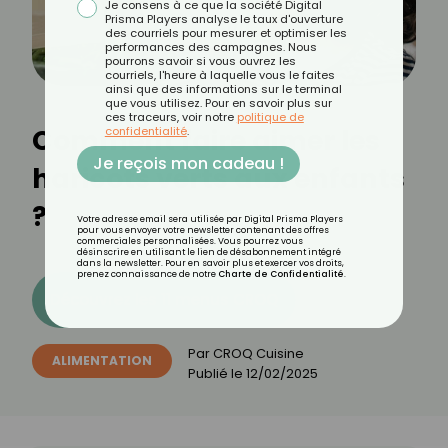
Je consens à ce que la société Digital
Prisma Players analyse le taux d'ouverture
des courriels pour mesurer et optimiser les
performances des campagnes. Nous
pourrons savoir si vous ouvrez les
courriels, l'heure à laquelle vous le faites
ainsi que des informations sur le terminal
que vous utilisez. Pour en savoir plus sur
ces traceurs, voir notre
politique de
Comment faire aimer les
confidentialité
.
Je reçois mon cadeau !
haricots verts aux enfants
?
Votre adresse email sera utilisée par Digital Prisma Players
pour vous envoyer votre newsletter contenant des offres
commerciales personnalisées. Vous pourrez vous
désinscrire en utilisant le lien de désabonnement intégré
dans la newsletter. Pour en savoir plus et exercer vos droits,
prenez connaissance de notre
Charte de Confidentialité
.
Découvrez les 11 menus CROQ
Par
CROQ Cuisine
ALIMENTATION
Publié le
12/02/2025