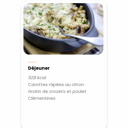
Déjeuner
528 kcal
Carottes râpées au citron
Gratin de crozets et poulet
Recevez gratuitemen
Clémentines
recettes inédites de
!
Ainsi que la newsletter promotio