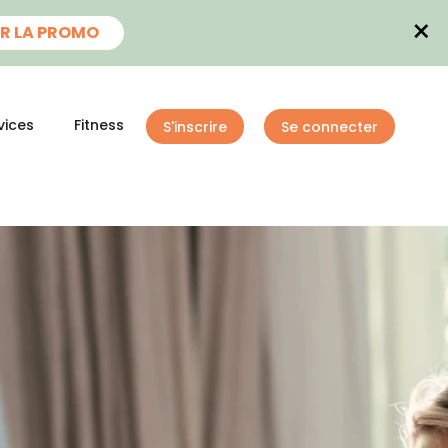
×
R LA PROMO
vices
Fitness
S'inscrire
Se connecter