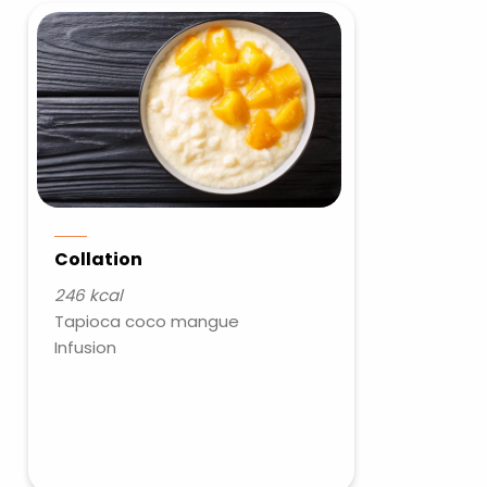
Collation
246 kcal
×
Tapioca coco mangue
Infusion
t 180
 CROQ
nnelle de