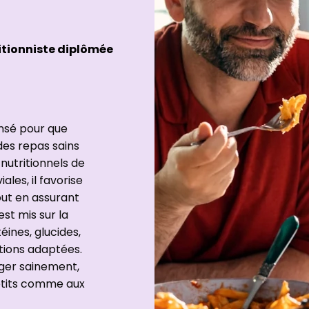
itionniste diplômée
ensé pour que
es repas sains
nutritionnels de
les, il favorise
out en assurant
st mis sur la
téines, glucides,
tions adaptées.
ger sainement,
petits comme aux