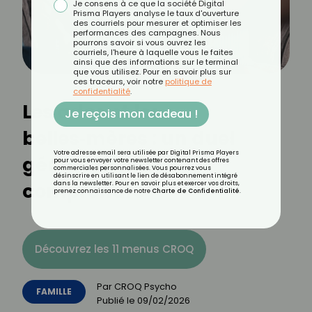
Je consens à ce que la société Digital
Prisma Players analyse le taux d'ouverture
des courriels pour mesurer et optimiser les
performances des campagnes. Nous
pourrons savoir si vous ouvrez les
courriels, l'heure à laquelle vous le faites
ainsi que des informations sur le terminal
que vous utilisez. Pour en savoir plus sur
ces traceurs, voir notre
politique de
confidentialité
.
Les ados et les
Je reçois mon cadeau !
belles‑mères : un duel
Votre adresse email sera utilisée par Digital Prisma Players
générationnel à
pour vous envoyer votre newsletter contenant des offres
commerciales personnalisées. Vous pourrez vous
désinscrire en utilisant le lien de désabonnement intégré
comprendre
dans la newsletter. Pour en savoir plus et exercer vos droits,
prenez connaissance de notre
Charte de Confidentialité
.
Découvrez les 11 menus CROQ
Par
CROQ Psycho
FAMILLE
Publié le
09/02/2026