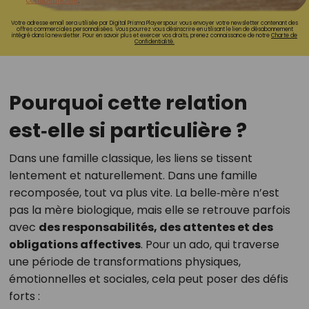
confidentialité
.
Votre adresse email sera utilisée par Digital Prisma Playerspour vous envoyer votre newsletter contenant des
offres commerciales personnalisées. Vous pourrez vous désinscrire en utilisant le lien de désabonnement
intégré dans la newsletter. Pour en savoir plus et exercer vos droits, prenez connaissance de notre
Charte de
Confidentialité.
Pourquoi cette relation
est‑elle si particulière ?
Dans une famille classique, les liens se tissent
lentement et naturellement. Dans une famille
recomposée, tout va plus vite. La belle‑mère n’est
pas la mère biologique, mais elle se retrouve parfois
avec
des responsabilités, des attentes et des
obligations affectives
. Pour un ado, qui traverse
une période de transformations physiques,
émotionnelles et sociales, cela peut poser des défis
forts :