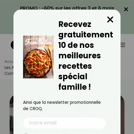
×
PROMO : -60% sur les offres 3 et 6 mois
×
avec le code CROQ60
Recevez
VOIR LA PROMO
gratuitement
10 de nos
meilleures
Accueil
Actus
Famille
recettes
Les Ados Et Les Belles‑mères : Un Duel Générationnel À
Comprendre
spécial
famille !
Ainsi que la newsletter promotionnelle
de CROQ.