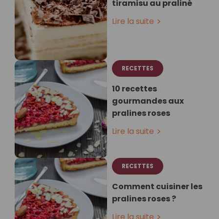
tiramisu au praliné
Lire la suite
RECETTES
10 recettes
gourmandes aux
pralines roses
Lire la suite
RECETTES
Comment cuisiner les
pralines roses ?
Lire la suite