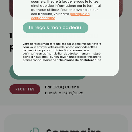
courriels, l'heure à laquelle vous le faites
ainsi que des informations sur le terminal
que vous utilisez. Pour en savoir plus sur
ces traceurs, voir notre
politique de
confidentialité
.
Je reçois mon cadeau !
10 recettes légères au
pralin
Votre adresse email sera utilisée par Digital Prisma Players
pour vous envoyer votre newsletter contenant des offres
commerciales personnalisées. Vous pourrez vous
désinscrire en utilisant le lien de désabonnement intégré
dans la newsletter. Pour en savoir plus et exercer vos droits,
prenez connaissance de notre
Charte de Confidentialité
.
Découvrez les 11 menus CROQ
Par
CROQ Cuisine
RECETTES
Publié le
16/05/2025