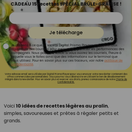
CADEAU 15 recettes SPÉCIAL BRÛLE-GRAISSE !
Je télécharge
Je consens à ce que la société Digital Prisma Players analyse le taux
d'ouverture des courriels pour mesurer et optimiser les performances des
campagnes. Nous pourrons savoir si vous ouvrez les courriels, l'heure à
laquelle vous le faites ainsi que des informations sur le terminal que
vous utilisez. Pour en savoir plus sur ces traceurs, voir notre
politique de
confidentialité
.
Votre adresse email sera utilisée par Digital Prisma Playerspour vous envoyer votre newsletter contenant des
offres commerciales personnalisées. Vous pourrez vous désinscrire en utilisant le lien de désabonnement
intégré dans la newsletter. Pour en savoir plus et exercer vos droits, prenez connaissance de notre
Charte de
Confidentialité.
Voici
10 idées de recettes légères au pralin
,
simples, savoureuses et prêtes à régaler petits et
grands.