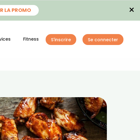
×
R LA PROMO
vices
Fitness
S'inscrire
Se connecter