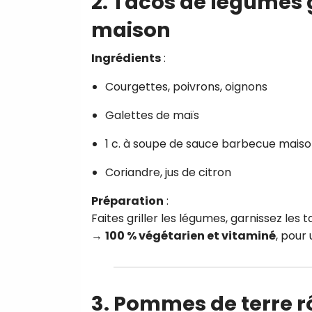
2. Tacos de légumes 
maison
Ingrédients
:
Courgettes, poivrons, oignons
Galettes de maïs
1 c. à soupe de sauce barbecue mais
Coriandre, jus de citron
Préparation
:
Faites griller les légumes, garnissez les
→
100 % végétarien et vitaminé
, pour
3. Pommes de terre rô