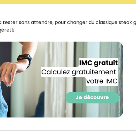
CROQ.
 tester sans attendre, pour changer du classique steak gr
gèreté.
Je consens à ce que la société Digi
Prisma Players analyse le taux d'ou
des courriels pour mesurer et optim
performances des campagnes. No
pourrons savoir si vous ouvrez les co
l'heure à laquelle vous le faites ains
des informations sur le terminal qu
utilisez. Pour en savoir plus sur ces 
voir notre
politique de confidentialit
Je reçois mon cadeau !
Votre adresse email sera utilisée par Digital Prisma Playe
envoyer votre newsletter contenant des offres commercial
personnalisées. Vous pourrez vous désinscrire en utilisan
désabonnement intégré dans la newsletter. Pour en savoi
exercer vos droits, prenez connaissance de notre
Charte 
Confidentialité
.