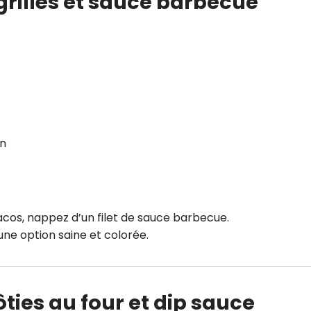
grillés et sauce barbecue
on
 tacos, nappez d’un filet de sauce barbecue.
 une option saine et colorée.
ties au four et dip sauce