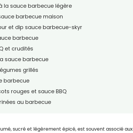
es à la sauce barbecue légère
t sauce barbecue maison
our et dip sauce barbecue-skyr
sauce barbecue
Q et crudités
à la sauce barbecue
légumes grillés
ce barbecue
icots rouges et sauce BBQ
arinées au barbecue
umé, sucré et légèrement épicé, est souvent associé aux