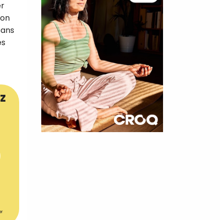
er
ion
sans
es
z
×
t 180
 CROQ
er
nnelle de