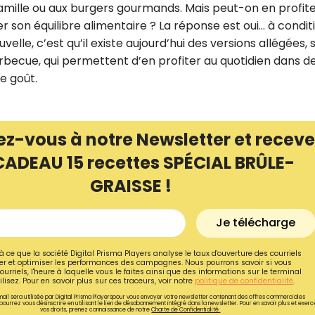
famille ou aux burgers gourmands. Mais peut-on en profit
ier son équilibre alimentaire ? La réponse est oui… à condit
velle, c’est qu’il existe aujourd’hui des versions allégées, 
rbecue, qui permettent d’en profiter au quotidien dans d
de goût.
ez-vous à notre Newsletter et receve
CADEAU 15 recettes SPÉCIAL BRÛLE-
GRAISSE !
Je télécharge
Recevez gratuitemen
recettes inédites de
à ce que la société Digital Prisma Players analyse le taux d'ouverture des courriels
r et optimiser les performances des campagnes. Nous pourrons savoir si vous
ourriels, l'heure à laquelle vous le faites ainsi que des informations sur le terminal
!
lisez. Pour en savoir plus sur ces traceurs, voir notre
politique de confidentialité
.
ail sera utilisée par Digital Prisma Playerspour vous envoyer votre newsletter contenant des offres commerciales
pourrez vous désinscrire en utilisant le lien de désabonnement intégré dans la newsletter. Pour en savoir plus et exerc
Ainsi que la newsletter promotio
vos droits, prenez connaissance de notre
Charte de Confidentialité.