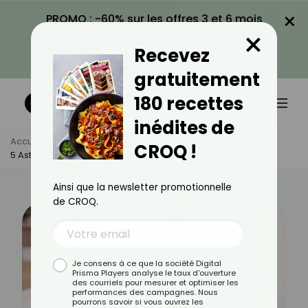
×
PROMO : -60% sur les offres 3 et 6 mois
×
avec le code CROQ60
Recevez
VOIR LA PROMO
gratuitement
180 recettes
inédites de
Accueil
Actus
Bien-Être
CROQ !
5 Astuces Pour Remplacer Les Somnifères
Ainsi que la newsletter promotionnelle
de CROQ.
Je consens à ce que la société Digital
Prisma Players analyse le taux d'ouverture
des courriels pour mesurer et optimiser les
performances des campagnes. Nous
pourrons savoir si vous ouvrez les