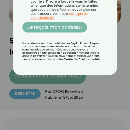
courriels, l'heure à laquelle vous le faites
ainsi que des informations sur le terminal
que vous utilisez. Pour en savoir plus sur
ces traceurs, voir notre
politique de
confidentialité
.
Je reçois mon cadeau !
5 astuces pour remplacer
Votre adresse email sera utilisée par Digital Prisma Players
pour vous envoyer votre newsletter contenant des offres
les somnifères
commerciales personnalisées. Vous pourrez vous
désinscrire en utilisant le lien de désabonnement intégré
dans la newsletter. Pour en savoir plus et exercer vos droits,
prenez connaissance de notre
Charte de Confidentialité
.
Découvrez les 11 menus CROQ
Par
CROQ Bien-être
BIEN-ÊTRE
Publié le
18/05/2025