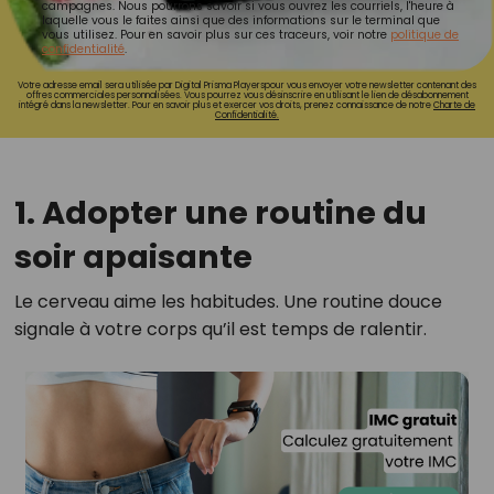
campagnes. Nous pourrons savoir si vous ouvrez les courriels, l'heure à
laquelle vous le faites ainsi que des informations sur le terminal que
vous utilisez. Pour en savoir plus sur ces traceurs, voir notre
politique de
confidentialité
.
Votre adresse email sera utilisée par Digital Prisma Playerspour vous envoyer votre newsletter contenant des
offres commerciales personnalisées. Vous pourrez vous désinscrire en utilisant le lien de désabonnement
intégré dans la newsletter. Pour en savoir plus et exercer vos droits, prenez connaissance de notre
Charte de
Confidentialité.
1. Adopter une routine du
soir apaisante
Le cerveau aime les habitudes. Une routine douce
signale à votre corps qu’il est temps de ralentir.