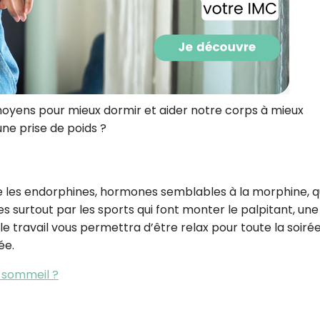
CROQ.
Je consens à ce que la société Digi
Prisma Players analyse le taux d'ou
des courriels pour mesurer et optim
moyens pour mieux dormir et aider notre corps à mieux
performances des campagnes. No
ne prise de poids ?
pourrons savoir si vous ouvrez les co
l'heure à laquelle vous le faites ains
des informations sur le terminal qu
utilisez. Pour en savoir plus sur ces 
voir notre
politique de confidentialit
re les endorphines, hormones semblables à la morphine, q
Je reçois mon cadeau !
es surtout par les sports qui font monter le palpitant, une
 travail vous permettra d’être relax pour toute la soirée
ée.
Votre adresse email sera utilisée par Digital Prisma Playe
envoyer votre newsletter contenant des offres commercial
personnalisées. Vous pourrez vous désinscrire en utilisan
u sommeil ?
désabonnement intégré dans la newsletter. Pour en savoi
exercer vos droits, prenez connaissance de notre
Charte 
Confidentialité
.