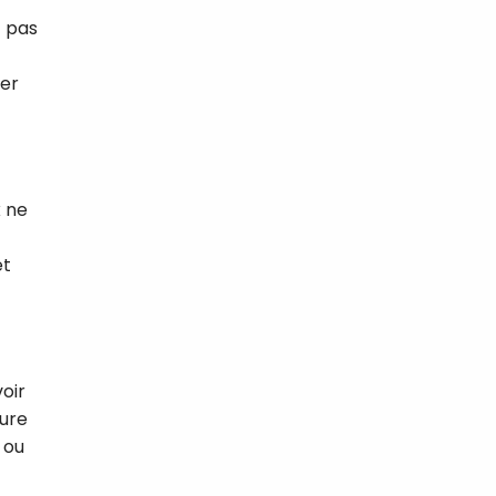
t pas
ser
x ne
et
oir
ture
 ou