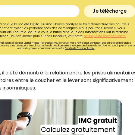
Je télécharge
à ce que la société Digital Prisma Players analyse le taux d'ouverture des courriels
r et optimiser les performances des campagnes. Nous pourrons savoir si vous
ourriels, l'heure à laquelle vous le faites ainsi que des informations sur le terminal
lisez. Pour en savoir plus sur ces traceurs, voir notre
politique de confidentialité
.
ail sera utilisée par Digital Prisma Playerspour vous envoyer votre newsletter contenant des offres commerciales
pourrez vous désinscrire en utilisant le lien de désabonnement intégré dans la newsletter. Pour en savoir plus et exerc
vos droits, prenez connaissance de notre
Charte de Confidentialité.
 il a été démontré la relation entre les prises alimentaire
aires entre le coucher et le lever sont significativement 
s insomniaques.
Recevez gratuitemen
recettes inédites de
!
Ainsi que la newsletter promotio