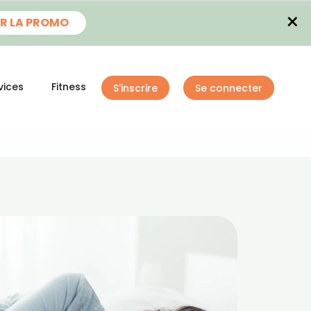
×
R LA PROMO
vices
Fitness
S'inscrire
Se connecter