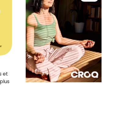
er
s et
plus
×
t 180
 CROQ
nnelle de