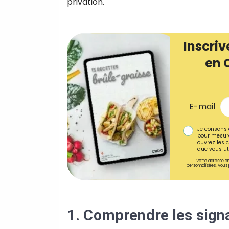
privation.
Inscriv
en 
E-mail
Je consens 
pour mesure
ouvrez les c
que vous uti
Votre adresse em
personnalisées. Vous 
1. Comprendre les sign