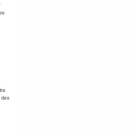
r
tre
e
tre
r des