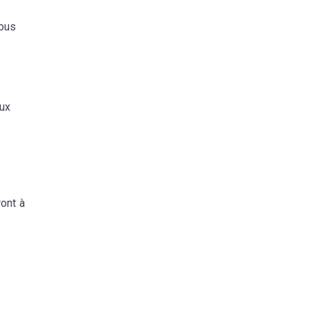
vous
eux
ront à