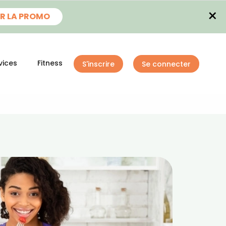
×
R LA PROMO
vices
Fitness
S'inscrire
Se connecter