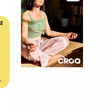
z
×
t 180
er
 CROQ
nnelle de