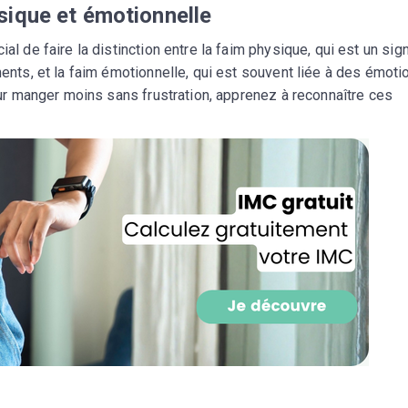
sique et émotionnelle
CROQ.
ucial de faire la distinction entre la faim physique, qui est un sig
ments, et la faim émotionnelle, qui est souvent liée à des émoti
Pour manger moins sans frustration, apprenez à reconnaître ces
Je consens à ce que la société Digi
Prisma Players analyse le taux d'ou
des courriels pour mesurer et optim
performances des campagnes. No
pourrons savoir si vous ouvrez les co
l'heure à laquelle vous le faites ains
des informations sur le terminal qu
utilisez. Pour en savoir plus sur ces 
voir notre
politique de confidentialit
Je reçois mon cadeau !
Votre adresse email sera utilisée par Digital Prisma Playe
envoyer votre newsletter contenant des offres commercial
personnalisées. Vous pourrez vous désinscrire en utilisan
désabonnement intégré dans la newsletter. Pour en savoi
exercer vos droits, prenez connaissance de notre
Charte 
Confidentialité
.