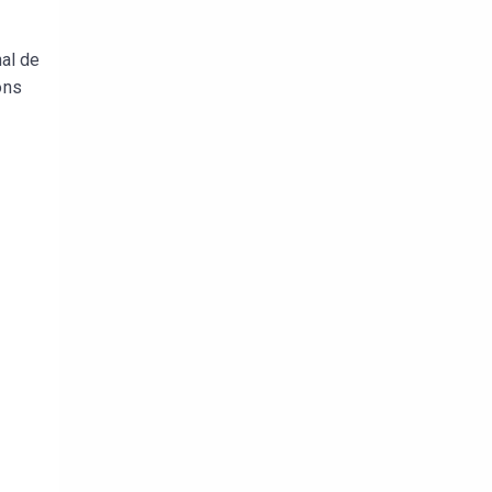
nal de
ons
tal
verture
iser les
us
urriels,
i que
e vous
traceurs,
é
.
rs pour vous
es
t le lien de
r plus et
de