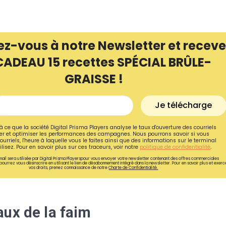
ez-vous à notre Newsletter et receve
CADEAU 15 recettes SPÉCIAL BRÛLE-
GRAISSE !
Je télécharge
à ce que la société Digital Prisma Players analyse le taux d'ouverture des courriels
r et optimiser les performances des campagnes. Nous pourrons savoir si vous
ourriels, l'heure à laquelle vous le faites ainsi que des informations sur le terminal
lisez. Pour en savoir plus sur ces traceurs, voir notre
politique de confidentialité
.
ail sera utilisée par Digital Prisma Playerspour vous envoyer votre newsletter contenant des offres commerciales
Recevez gratuitemen
pourrez vous désinscrire en utilisant le lien de désabonnement intégré dans la newsletter. Pour en savoir plus et exerc
vos droits, prenez connaissance de notre
Charte de Confidentialité.
recettes inédites de
!
aux de la faim
Ainsi que la newsletter promotio