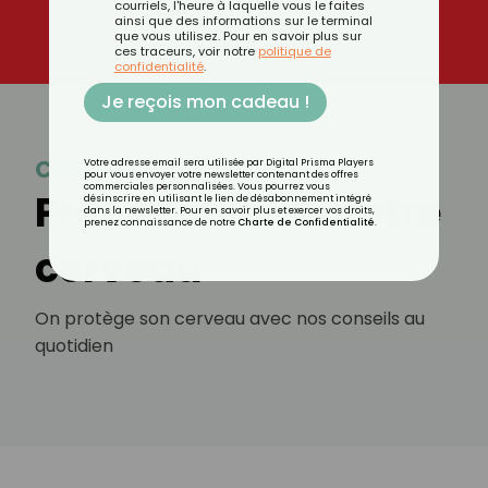
courriels, l'heure à laquelle vous le faites
ainsi que des informations sur le terminal
que vous utilisez. Pour en savoir plus sur
ces traceurs, voir notre
politique de
confidentialité
.
Je reçois mon cadeau !
Cerveau
Votre adresse email sera utilisée par Digital Prisma Players
pour vous envoyer votre newsletter contenant des offres
commerciales personnalisées. Vous pourrez vous
Prenez soin de votre
désinscrire en utilisant le lien de désabonnement intégré
dans la newsletter. Pour en savoir plus et exercer vos droits,
prenez connaissance de notre
Charte de Confidentialité
.
cerveau
On protège son cerveau avec nos conseils au
quotidien