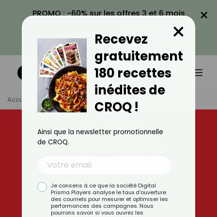
×
PROMO : -60% sur les offres 3 et 6 mois
×
avec le code CROQ60
Recevez
VOIR LA PROMO
gratuitement
180 recettes
inédites de
Accueil
Tag
Cerveau
CROQ !
Ainsi que la newsletter promotionnelle
de CROQ.
Je consens à ce que la société Digital
Prisma Players analyse le taux d'ouverture
des courriels pour mesurer et optimiser les
performances des campagnes. Nous
pourrons savoir si vous ouvrez les