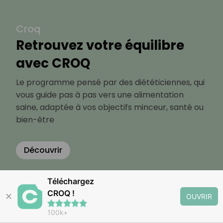
Croq
Retrouvez votre équilibre
avec CROQ
Le programme pensé par des diététiciennes, qui
vous guide pas à pas vers une alimentation
saine, adaptée à vos objectifs minceur, santé ou
bien-être
Découvrir
Téléchargez
CROQ !
✕
OUVRIR
100k+