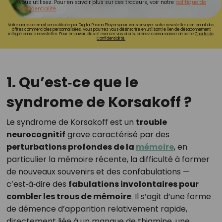
vous utilisez. Pour en savoir plus sur ces traceurs, voir notre
politique de
confidentialité
.
Votre adresse email sera utilisée par Digital Prisma Playerspour vous envoyer votre newsletter contenant des
offres commerciales personnalisées. Vous pourrez vous désinscrire en utilisant le lien de désabonnement
intégré dans la newsletter. Pour en savoir plus et exercer vos droits, prenez connaissance de notre
Charte de
Confidentialité.
1. Qu’est‑ce que le
syndrome de Korsakoff ?
Le syndrome de Korsakoff est un
trouble
neurocognitif
grave caractérisé par des
perturbations profondes de la
mémoire
, en
particulier la mémoire récente, la difficulté à former
de nouveaux souvenirs et des confabulations —
c’est‑à‑dire des
fabulations involontaires pour
combler les trous de mémoire
. Il s’agit d’une forme
de démence d’apparition relativement rapide,
directement liée à un manque de thiamine, une