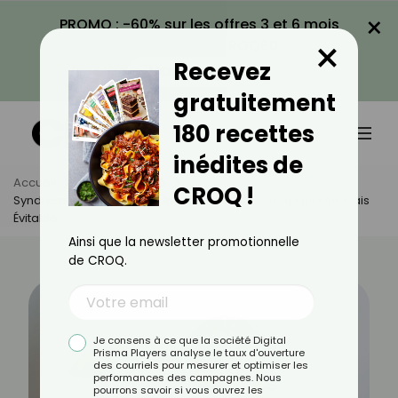
×
PROMO : -60% sur les offres 3 et 6 mois
×
avec le code CROQ60
Recevez
VOIR LA PROMO
gratuitement
180 recettes
inédites de
Accueil
Actus
Santé
CROQ !
Syndrome De Korsakoff : Une Démence Souvent Ignorée Mais
Évitable.
Ainsi que la newsletter promotionnelle
de CROQ.
Je consens à ce que la société Digital
Prisma Players analyse le taux d'ouverture
des courriels pour mesurer et optimiser les
performances des campagnes. Nous
pourrons savoir si vous ouvrez les