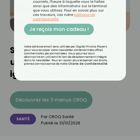
courriels, l'heure à laquelle vous le faites
ainsi que des informations sur le terminal
que vous utilisez. Pour en savoir plus sur
ces traceurs, voir notre
politique de
confidentialité
.
Je reçois mon cadeau !
Syndrome de Korsakoff :
Votre adresse email sera utilisée par Digital Prisma Players
pour vous envoyer votre newsletter contenant des offres
commerciales personnalisées. Vous pourrez vous
désinscrire en utilisant le lien de désabonnement intégré
une démence souvent
dans la newsletter. Pour en savoir plus et exercer vos droits,
prenez connaissance de notre
Charte de Confidentialité
.
ignorée mais évitable.
Découvrez les 11 menus CROQ
Par
CROQ Santé
SANTÉ
Publié le
31/01/2026