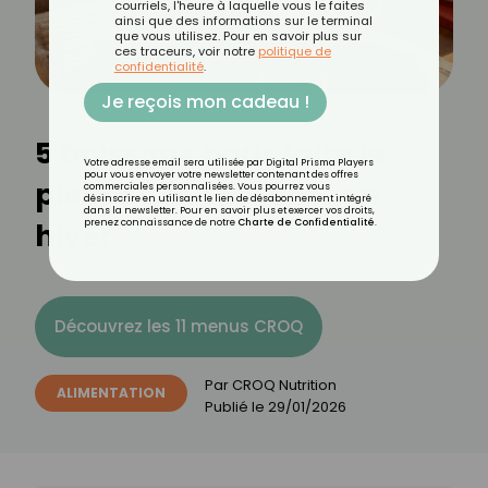
courriels, l'heure à laquelle vous le faites
ainsi que des informations sur le terminal
que vous utilisez. Pour en savoir plus sur
ces traceurs, voir notre
politique de
confidentialité
.
Je reçois mon cadeau !
5 boissons pour faire le
Votre adresse email sera utilisée par Digital Prisma Players
pour vous envoyer votre newsletter contenant des offres
plein de nutriments en
commerciales personnalisées. Vous pourrez vous
désinscrire en utilisant le lien de désabonnement intégré
dans la newsletter. Pour en savoir plus et exercer vos droits,
hiver
prenez connaissance de notre
Charte de Confidentialité
.
Découvrez les 11 menus CROQ
Par
CROQ Nutrition
ALIMENTATION
Publié le
29/01/2026