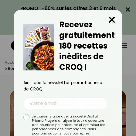
×
PROMO : -60% sur les offres 3 et 6 mois
×
avec le code CROQ60
Recevez
VOIR LA PROMO
gratuitement
180 recettes
inédites de
Accueil
Actus
Alimentation
CROQ !
5 Boissons Pour Faire Le Plein De Nutriments En Hiver
Ainsi que la newsletter promotionnelle
de CROQ.
Je consens à ce que la société Digital
Prisma Players analyse le taux d'ouverture
des courriels pour mesurer et optimiser les
performances des campagnes. Nous
pourrons savoir si vous ouvrez les