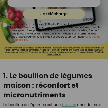
Je télécharge
Je consens à ce que la société Digital Prisma Players analyse le taux
d'ouverture des courriels pour mesurer et optimiser les performances des
campagnes. Nous pourrons savoir si vous ouvrez les courriels, l'heure à
laquelle vous le faites ainsi que des informations sur le terminal que
vous utilisez. Pour en savoir plus sur ces traceurs, voir notre
politique de
confidentialité
.
Votre adresse email sera utilisée par Digital Prisma Playerspour vous envoyer votre newsletter contenant des
offres commerciales personnalisées. Vous pourrez vous désinscrire en utilisant le lien de désabonnement
intégré dans la newsletter. Pour en savoir plus et exercer vos droits, prenez connaissance de notre
Charte de
Confidentialité.
1. Le bouillon de légumes
maison : réconfort et
micronutriments
Le bouillon de légumes est une
boisson
chaude mais