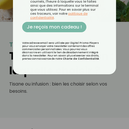
courriels, l'heure à laquelle vous le faites
ainsi que des informations sur le terminal
que vous utilisez. Pour en savoir plus sur
ces traceurs, voir notre
politique de
confidentialité
.
Je reçois mon cadeau !
Tisane et infusion
Votre adresse email sera utilisée par Digital Prisma Players
pour vous envoyer votre newsletter contenant des offres
commerciales personnalisées. Vous pourrez vous
Tisane ou infusion :
désinscrire en utilisant le lien de désabonnement intégré
dans la newsletter. Pour en savoir plus et exercer vos droits,
prenez connaissance de notre
Charte de Confidentialité
.
laquelle choisir ?
Tisane ou infusion : bien les choisir selon vos
besoins.