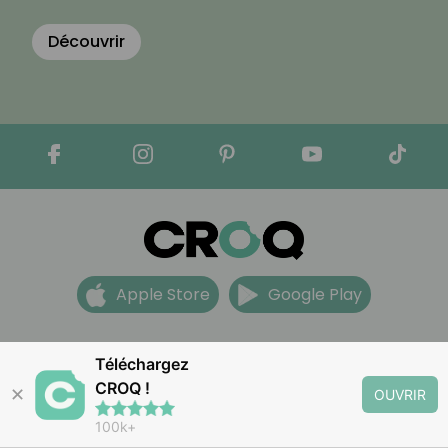
Découvrir
Apple Store
Google Play
Téléchargez
Nous contacter
CROQ !
Mentions légales
✕
OUVRIR
Partenariats
100k+
CGV