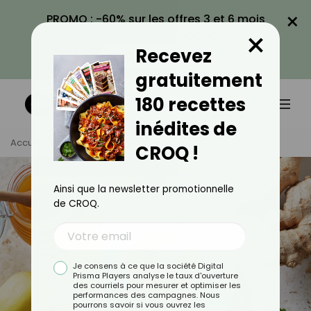
×
PROMO : -60% sur les offres 3 et 6 mois
×
avec le code CROQ60
Recevez
VOIR LA PROMO
gratuitement
180 recettes
inédites de
Accueil
Tag
Tisane Et Infusion
CROQ !
Ainsi que la newsletter promotionnelle
de CROQ.
Je consens à ce que la société Digital
Prisma Players analyse le taux d'ouverture
des courriels pour mesurer et optimiser les
performances des campagnes. Nous
pourrons savoir si vous ouvrez les