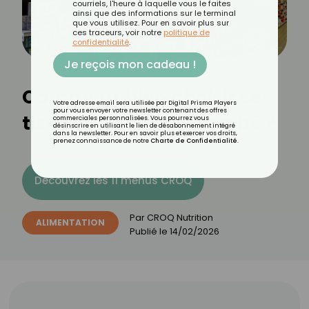
courriels, l'heure à laquelle vous le faites
ainsi que des informations sur le terminal
que vous utilisez. Pour en savoir plus sur
ces traceurs, voir notre
politique de
confidentialité
.
Je reçois mon cadeau !
Comment bien choisir ses
Votre adresse email sera utilisée par Digital Prisma Players
pour vous envoyer votre newsletter contenant des offres
tisanes au supermarché ?
commerciales personnalisées. Vous pourrez vous
désinscrire en utilisant le lien de désabonnement intégré
dans la newsletter. Pour en savoir plus et exercer vos droits,
prenez connaissance de notre
Charte de Confidentialité
.
Découvrez les 11 menus CROQ
Par
CROQ Nutrition
ALIMENTATION
Publié le
14/02/2026