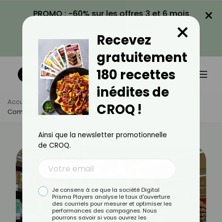
×
PROMO : -60% sur les offres 3 et 6 mois
×
avec le code CROQ60
Recevez
VOIR LA PROMO
gratuitement
180 recettes
inédites de
Accueil
Actus
Alimentation
CROQ !
Comment Bien Choisir Ses Tisanes Au Supermarché ?
Ainsi que la newsletter promotionnelle
de CROQ.
Je consens à ce que la société Digital
Prisma Players analyse le taux d'ouverture
des courriels pour mesurer et optimiser les
performances des campagnes. Nous
pourrons savoir si vous ouvrez les