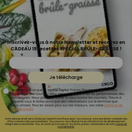
Inscrivez-vous à notre Newsletter et recevez en
CADEAU 15 recettes SPÉCIAL BRÛLE-GRAISSE !
Je télécharge
Je consens à ce que la société Digital Prisma Players analyse le taux
d'ouverture des courriels pour mesurer et optimiser les performances des
campagnes. Nous pourrons savoir si vous ouvrez les courriels, l'heure à
laquelle vous le faites ainsi que des informations sur le terminal que
vous utilisez. Pour en savoir plus sur ces traceurs, voir notre
politique de
confidentialité
.
Votre adresse email sera utilisée par Digital Prisma Playerspour vous envoyer votre newsletter contenant des
offres commerciales personnalisées. Vous pourrez vous désinscrire en utilisant le lien de désabonnement
intégré dans la newsletter. Pour en savoir plus et exercer vos droits, prenez connaissance de notre
Charte de
Confidentialité.