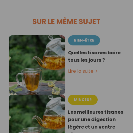
SUR LE MÊME SUJET
BIEN-ÊTRE
Quelles tisanes boire
tous les jours ?
Lire la suite
MINCEUR
Les meilleures tisanes
pour une digestion
légère et un ventre