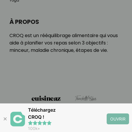
Yoga
À PROPOS
CROQ est un rééquilibrage alimentaire qui vous
aide à planifier vos repas selon 3 objectifs :
minceur, maladie chronique, étapes de vie.
Téléchargez
CROQ !
✕
OUVRIR
100k+