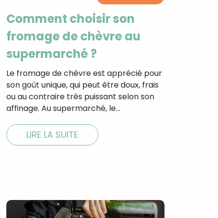
Comment choisir son
fromage de chèvre au
supermarché ?
tal
verture
iser les
Le fromage de chèvre est apprécié pour
us
son goût unique, qui peut être doux, frais
urriels,
ou au contraire très puissant selon son
i que
e vous
affinage. Au supermarché, le…
traceurs,
é
.
LIRE LA SUITE
rs pour vous
es
t le lien de
r plus et
de