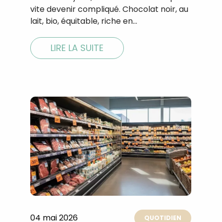
vite devenir compliqué. Chocolat noir, au
lait, bio, équitable, riche en…
LIRE LA SUITE
Recevez gratuitemen
recettes inédites de
!
04 mai 2026
Ainsi que la newsletter promotio
QUOTIDIEN