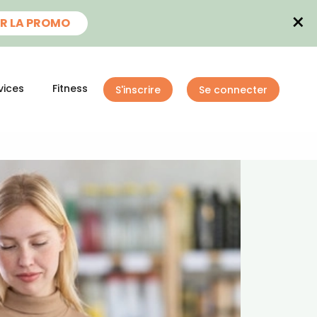
×
R LA PROMO
vices
Fitness
S'inscrire
Se connecter