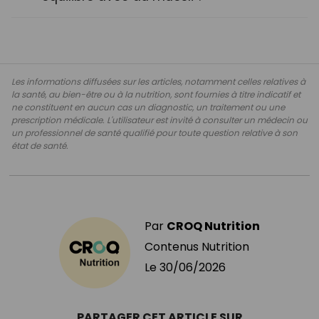
Les informations diffusées sur les articles, notamment celles relatives à
la santé, au bien-être ou à la nutrition, sont fournies à titre indicatif et
ne constituent en aucun cas un diagnostic, un traitement ou une
prescription médicale. L'utilisateur est invité à consulter un médecin ou
un professionnel de santé qualifié pour toute question relative à son
état de santé.
Par
CROQ Nutrition
Contenus Nutrition
Le
30/06/2026
PARTAGER CET ARTICLE SUR