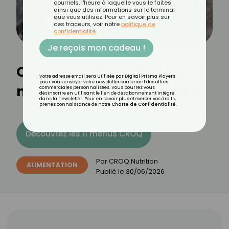
courriels, l'heure à laquelle vous le faites
ainsi que des informations sur le terminal
que vous utilisez. Pour en savoir plus sur
ces traceurs, voir notre
politique de
confidentialité
.
Je reçois mon cadeau !
Comment bien choisir son
Votre adresse email sera utilisée par Digital Prisma Players
pour vous envoyer votre newsletter contenant des offres
muesli au supermarché ?
commerciales personnalisées. Vous pourrez vous
désinscrire en utilisant le lien de désabonnement intégré
dans la newsletter. Pour en savoir plus et exercer vos droits,
prenez connaissance de notre
Charte de Confidentialité
.
Découvrez les 11 menus CROQ
Par
CROQ Nutrition
ALIMENTATION
Publié le
30/06/2026