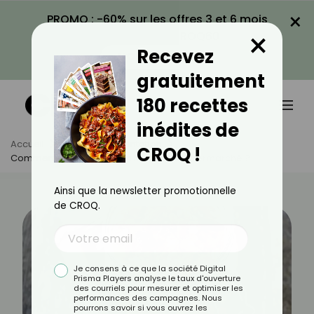
×
PROMO : -60% sur les offres 3 et 6 mois
×
avec le code CROQ60
Recevez
VOIR LA PROMO
gratuitement
180 recettes
inédites de
Accueil
Actus
Alimentation
CROQ !
Comment Bien Choisir Son Muesli Au Supermarché ?
Ainsi que la newsletter promotionnelle
de CROQ.
Je consens à ce que la société Digital
Prisma Players analyse le taux d'ouverture
des courriels pour mesurer et optimiser les
performances des campagnes. Nous
pourrons savoir si vous ouvrez les