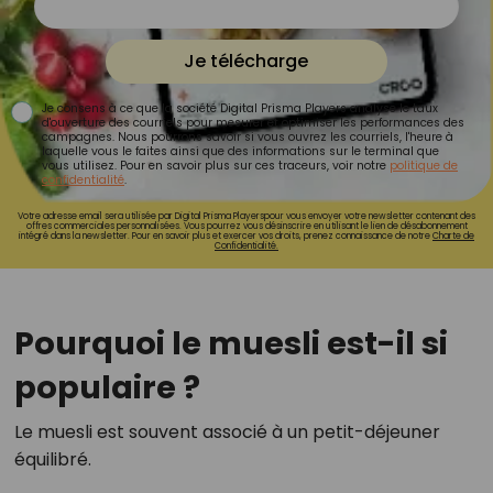
Je télécharge
Je consens à ce que la société Digital Prisma Players analyse le taux
d'ouverture des courriels pour mesurer et optimiser les performances des
campagnes. Nous pourrons savoir si vous ouvrez les courriels, l'heure à
laquelle vous le faites ainsi que des informations sur le terminal que
vous utilisez. Pour en savoir plus sur ces traceurs, voir notre
politique de
confidentialité
.
Votre adresse email sera utilisée par Digital Prisma Playerspour vous envoyer votre newsletter contenant des
offres commerciales personnalisées. Vous pourrez vous désinscrire en utilisant le lien de désabonnement
intégré dans la newsletter. Pour en savoir plus et exercer vos droits, prenez connaissance de notre
Charte de
Confidentialité.
Pourquoi le muesli est-il si
populaire ?
Le muesli est souvent associé à un petit-déjeuner
équilibré.