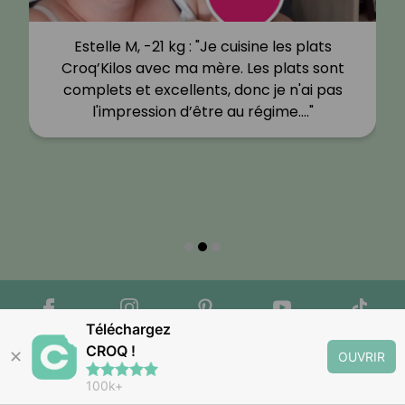
Estelle M, -21 kg : "Je cuisine les plats
Croq’Kilos avec ma mère. Les plats sont
complets et excellents, donc je n'ai pas
l'impression d’être au régime.…"
Téléchargez
CROQ !
✕
OUVRIR
100k+