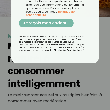
courriels, l'heure à laquelle vous le faites
ainsi que des informations sur le terminal
que vous utilisez. Pour en savoir plus sur
ces traceurs, voir notre
politique de
confidentialité
.
Je reçois mon cadeau !
Miel
Votre adresse email sera utilisée par Digital Prisma Players
pour vous envoyer votre newsletter contenant des offres
Miel : sucrant
commerciales personnalisées. Vous pourrez vous
désinscrire en utilisant le lien de désabonnement intégré
dans la newsletter. Pour en savoir plus et exercer vos droits,
prenez connaissance de notre
Charte de Confidentialité
.
naturel à
consommer
intelligemment
Le miel : sucrant naturel aux multiples bienfaits, à
consommer avec modération.