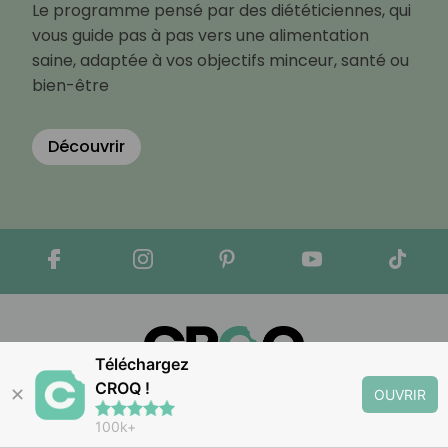
Le programme pensé par des diététiciennes, qui
vous guide pas à pas vers une alimentation
saine, adaptée à vos objectifs minceur, santé ou
bien-être
Découvrir
Téléchargez
CROQ !
✕
OUVRIR
Apple Store
Google Play
100k+