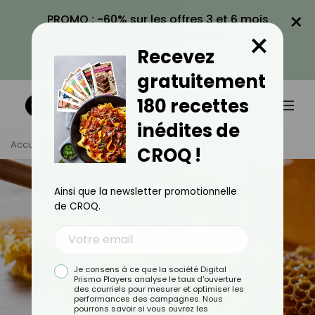
×
PROMO : -60% sur les offres 3 et 6 mois
×
avec le code CROQ60
Recevez
VOIR LA PROMO
gratuitement
180 recettes
inédites de
Accueil
Tag
Miel
CROQ !
Ainsi que la newsletter promotionnelle
de CROQ.
Je consens à ce que la société Digital
Prisma Players analyse le taux d'ouverture
des courriels pour mesurer et optimiser les
performances des campagnes. Nous
pourrons savoir si vous ouvrez les