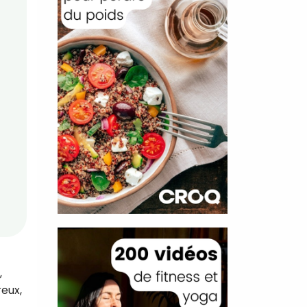
,
reux,