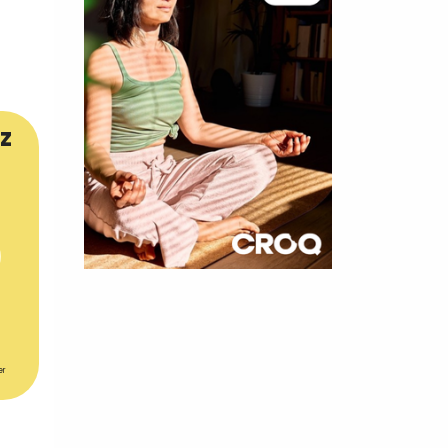
z
×
t 180
 CROQ
er
nnelle de