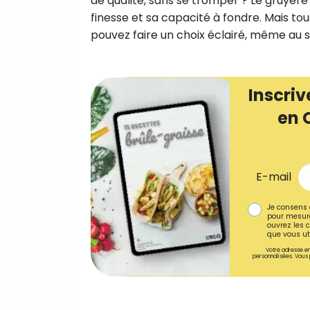
de qualité, sans se tromper ? Le gruyèr
finesse et sa capacité à fondre. Mais to
pouvez faire un choix éclairé, même au
Inscriv
en 
E-mail
Je consens 
pour mesure
ouvrez les c
que vous uti
Votre adresse em
personnalisées. Vous 