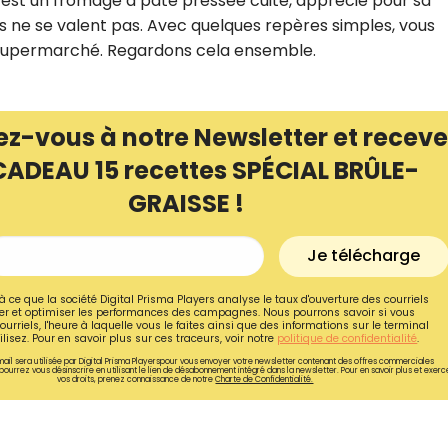
e est un fromage à pâte pressée cuite, apprécié pour sa
us ne se valent pas. Avec quelques repères simples, vous
 supermarché. Regardons cela ensemble.
ez-vous à notre Newsletter et receve
CADEAU 15 recettes SPÉCIAL BRÛLE-
GRAISSE !
Je télécharge
à ce que la société Digital Prisma Players analyse le taux d'ouverture des courriels
r et optimiser les performances des campagnes. Nous pourrons savoir si vous
Recevez gratuitemen
ourriels, l'heure à laquelle vous le faites ainsi que des informations sur le terminal
lisez. Pour en savoir plus sur ces traceurs, voir notre
politique de confidentialité
.
recettes inédites de
ail sera utilisée par Digital Prisma Playerspour vous envoyer votre newsletter contenant des offres commerciales
pourrez vous désinscrire en utilisant le lien de désabonnement intégré dans la newsletter. Pour en savoir plus et exerc
vos droits, prenez connaissance de notre
Charte de Confidentialité.
!
Ainsi que la newsletter promotio