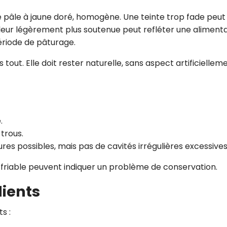
 pâle à jaune doré, homogène. Une teinte trop fade peut
uleur légèrement plus soutenue peut refléter une aliment
riode de pâturage.
s tout. Elle doit rester naturelle, sans aspect artificiellem
.
trous.
ures possibles, mais pas de cavités irrégulières excessives
 friable peuvent indiquer un problème de conservation.
dients
s :