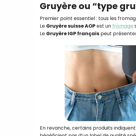
Gruyère ou “type gru
Premier point essentiel : tous les from
Le
Gruyère suisse AOP
est un
fromage
s
Le
Gruyère IGP français
peut présenter 
En revanche, certains produits indiquen
bénéficient pas d’un label de qualité spéc