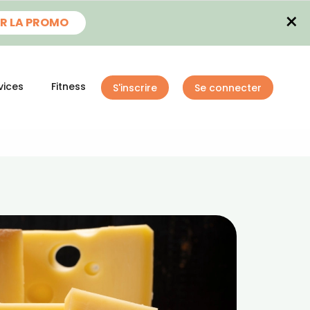
×
R LA PROMO
vices
Fitness
S'inscrire
Se connecter