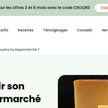
ur les offres 3 et 6 mois avec le code CROQ60
VOI
arifs
Recettes
Témoignages
Conseils
Ser
ruyère Au Supermarché ?
r son
ermarché