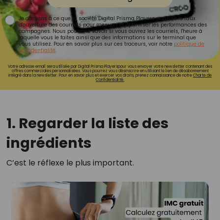
Je consens à ce que la société Digital Prisma Players analyse le taux
d'ouverture des courriels pour mesurer et optimiser les performances des
campagnes. Nous pourrons savoir si vous ouvrez les courriels, l'heure à
laquelle vous le faites ainsi que des informations sur le terminal que
vous utilisez. Pour en savoir plus sur ces traceurs, voir notre
politique de
confidentialité
.
Votre adresse email sera utilisée par Digital Prisma Playerspour vous envoyer votre newsletter contenant des
offres commerciales personnalisées. Vous pourrez vous désinscrire en utilisant le lien de désabonnement
intégré dans la newsletter. Pour en savoir plus et exercer vos droits, prenez connaissance de notre
Charte de
Confidentialité.
1. Regarder la liste des
ingrédients
C’est le réflexe le plus important.