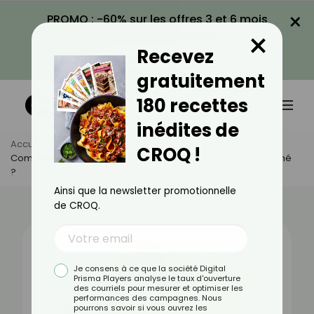
×
PROMO : -60% sur les offres 3 et 6 mois
×
avec le code CROQ60
Recevez
VOIR LA PROMO
gratuitement
180 recettes
inédites de
Accueil
Actus
Alimentation
CROQ !
Comment Choisir Son Beurre De Cacahuète Au Supermarché
?
Ainsi que la newsletter promotionnelle
de CROQ.
Je consens à ce que la société Digital
Prisma Players analyse le taux d'ouverture
des courriels pour mesurer et optimiser les
performances des campagnes. Nous
pourrons savoir si vous ouvrez les