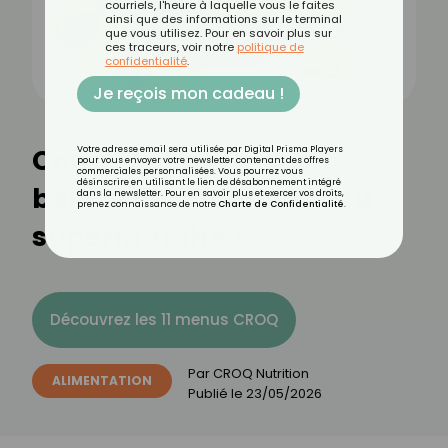
courriels, l'heure à laquelle vous le faites
ainsi que des informations sur le terminal
que vous utilisez. Pour en savoir plus sur
ces traceurs, voir notre
politique de
confidentialité
.
Je reçois mon cadeau !
Comment choisir son
Votre adresse email sera utilisée par Digital Prisma Players
pour vous envoyer votre newsletter contenant des offres
commerciales personnalisées. Vous pourrez vous
désinscrire en utilisant le lien de désabonnement intégré
beurre de cacahuète au
dans la newsletter. Pour en savoir plus et exercer vos droits,
prenez connaissance de notre
Charte de Confidentialité
.
supermarché ?
Découvrez les 11 menus CROQ
Par
CROQ Nutrition
ALIMENTATION
Publié le
23/05/2026