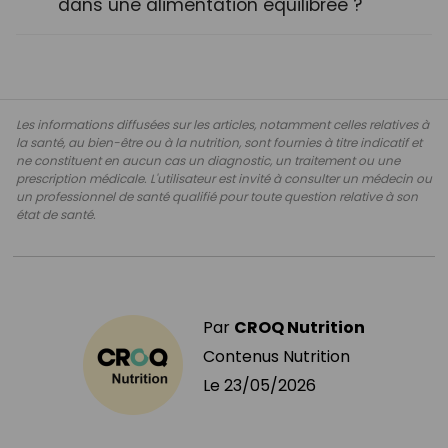
dans une alimentation équilibrée ?
Les informations diffusées sur les articles, notamment celles relatives à
la santé, au bien-être ou à la nutrition, sont fournies à titre indicatif et
ne constituent en aucun cas un diagnostic, un traitement ou une
prescription médicale. L'utilisateur est invité à consulter un médecin ou
un professionnel de santé qualifié pour toute question relative à son
état de santé.
Par
CROQ Nutrition
Contenus Nutrition
Le
23/05/2026