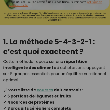
vous utilisez. Pour en savoir plus sur ces traceurs, voir notre
politique de
confidentialité
.
Votre adresse email sera utilisée par Digital Prisma Playerspour vous envoyer votre newsletter contenant des
offres commerciales personnalisées. Vous pourrez vous désinscrire en utilisant le lien de désabonnement
intégré dans la newsletter. Pour en savoir plus et exercer vos droits, prenez connaissance de notre
Charte de
Confidentialité.
1. La méthode 5-4-3-2-1 :
c’est quoi exacteent ?
Cette méthode repose sur une
répartition
intelligente des aliments
à acheter, en s’appuyant
sur 5 groupes essentiels pour un équilibre nutritionnel
optimal.
🛒
Votre liste de
courses
doit contenir
:
✔
5 portions de légumes et fruits
✔
4 sources de protéines
✔
3 produits céréaliers complets