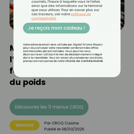
courriels, l'heure à laquelle vous le faites
ainsi que des informations sur le terminal
que vous utilisez. Pour en savoir plus sur
ces traceurs, voir notre
politique de
confidentialité
.
Je reçois mon cadeau !
Méthode 5-4-3-2-1 :
Votre adresse email sera utilisée par Digital Prisma Players
pour vous envoyer votre newsletter contenant des offres
commerciales personnalisées. Vous pourrez vous
désinscrire en utilisant le lien de désabonnement intégré
l’astuce infaillible pour
dans la newsletter. Pour en savoir plus et exercer vos droits,
prenez connaissance de notre
Charte de Confidentialité
.
faire ses courses et perdre
du poids
Découvrez les 11 menus CROQ
Par
CROQ Cuisine
MINCEUR
Publié le
08/03/2025