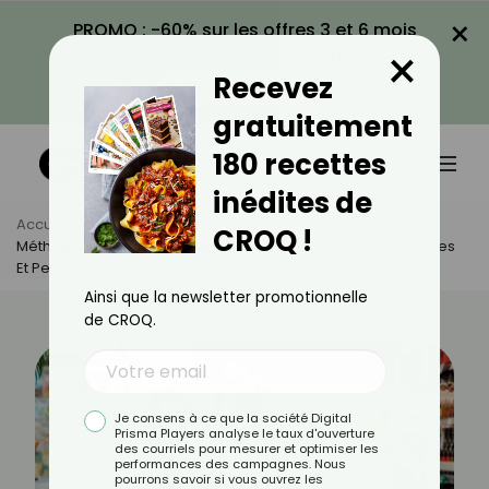
×
PROMO : -60% sur les offres 3 et 6 mois
×
avec le code CROQ60
Recevez
VOIR LA PROMO
gratuitement
180 recettes
inédites de
Accueil
Actus
Minceur
CROQ !
Méthode 5-4-3-2-1 : L’astuce Infaillible Pour Faire Ses Courses
Et Perdre Du Poids
Ainsi que la newsletter promotionnelle
de CROQ.
Je consens à ce que la société Digital
Prisma Players analyse le taux d'ouverture
des courriels pour mesurer et optimiser les
performances des campagnes. Nous
pourrons savoir si vous ouvrez les