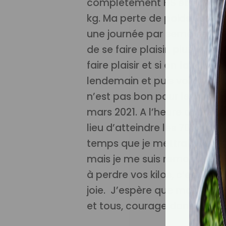
complètement HS et pas moti
kg. Ma perte de poids est le
une journée par semaine, le
de se faire plaisir, plus on va
faire plaisir et si on fait un 
lendemain et puis voilà. Il f
n’est pas bon pour les résul
mars 2021. A l’heure actuelle, 
lieu d’atteindre les 70 kg, il
temps que je mettrais pour l
mais je me suis remotivée.
P
à perdre vos kilos, c’est un 
joie.
J’espère que mon témoig
et tous, courage dans votre