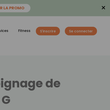
×
R LA PROMO
vices
Fitness
S'inscrire
Se connecter
oignage de
 G