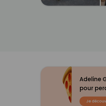
Adeline G
pour per
Je découv