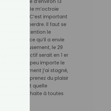
ais à une perte d’environ 13
s reprendre.
Je m’octroie
 plus abusé. C’est important
 motivé et de perdre. Il faut se
ve, on fera attention le
on corps de ce qu’il a envie
me plus sérieusement, le 29
tal. Mon objectif serait en 1 er
vais y arriver, peu importe le
endant un moment j’ai stagné,
vous plaisir, prenez du plaisir
ts s’affichent quelle
 je vous souhaite à toutes