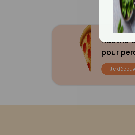
Adeline G
pour per
Je découv