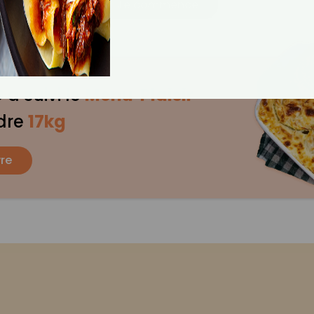
Je commence
 a suivi le
Menu Plaisir
dre
17kg
re