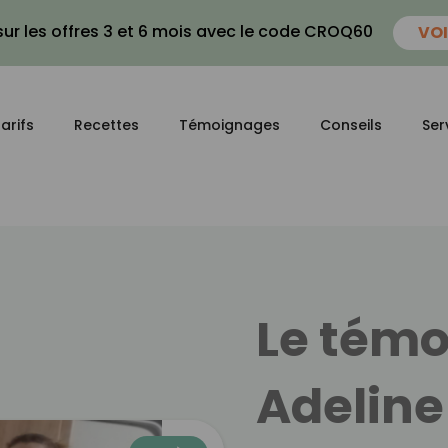
ur les offres 3 et 6 mois avec le code CROQ60
VOI
arifs
Recettes
Témoignages
Conseils
Ser
Le tém
Adeline