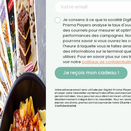
tidépresseurs et les anxiolytiques, une béquille
ncore. Le début du traitement, rien d’alarmant, 
Je consens à ce que la société Digi
ans de traitement, ce n’est pas moins de 30 k
Prisma Players analyse le taux d'ou
des courriels pour mesurer et optim
 ma vie, j’ai atteint les 3 chiffres sur la balance
performances des campagnes. No
n de me reprendre en main. Je ne voulais pas re
pourrons savoir si vous ouvrez les co
l'heure à laquelle vous le faites ains
mes qui finalement se soldaient par un échec car
des informations sur le terminal qu
utilisez. Pour en savoir plus sur ces 
et je me suis donc renseignée et lue le parcour
voir notre
politique de confidentialit
mme est fait pour moi ». Je me suis donc inscri
Je reçois mon cadeau !
e à 1500 Kcal. Cela n’a pas été facile tous le
porte quoi en trop et en grande quantité, ça lu
Votre adresse email sera utilisée par Digital Prisma Playe
envoyer votre newsletter contenant des offres commercial
roq’Kilos, je me suis mise à faire un peu de spo
personnalisées. Vous pourrez vous désinscrire en utilisan
désabonnement intégré dans la newsletter. Pour en savoi
exercer vos droits, prenez connaissance de notre
Charte 
h, 2 fois par semaine et du vélo d’appartemen
Confidentialité
.
t au moment des vacances d’été et de la fin d
ante et beaucoup de travail, donc du coup on 