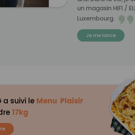
un magasin HIFI / 
Luxembourg.
Je me lance
 a suivi le
Menu Plaisir
dre
17kg
re