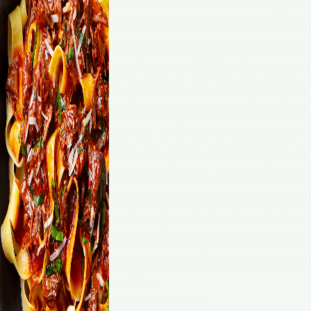
vée pour se mettre à la cuisine.
Fin 2020, j’ét
nte, mais je préfère perdre doucement et ne pa
 dimanche, ou je ne compte pas, mais sans non
 être restrictif, plus cela sera difficile de rester
écart il ne faut pas culpabiliser. Ce n’est pas gra
aut vraiment prendre conscience que de priver s
tats que l’on recherche.
J’ai repris le program
je suis à 93,6 kg, soit une perte de 16,7 kg au to
 me reste encore 23,6 kg à perdre. Je sais que je 
es atteindre.
J’ai voulu baisser les bras, car p
our conclure, ne baisser jamais les bras, faites-
combat de tous les jours, mais quand les résulta
nage vous aidera, vous motivera. En tout cas,
 combat contre les kilos.