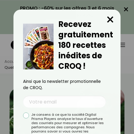
×
PROMO : -60% sur les offres 3 et 6 mois
×
avec le code CROQ60
Recevez
VOIR LA PROMO
gratuitement
180 recettes
inédites de
Accueil
Actus
Bien-Être
CROQ !
Quelles Tisanes Boire Tous Les Jours ?
Ainsi que la newsletter promotionnelle
de CROQ.
Je consens à ce que la société Digital
Prisma Players analyse le taux d'ouverture
des courriels pour mesurer et optimiser les
performances des campagnes. Nous
pourrons savoir si vous ouvrez les