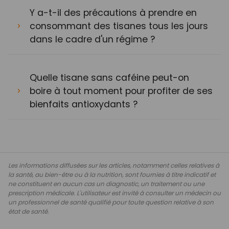
Y a-t-il des précautions à prendre en
consommant des tisanes tous les jours
dans le cadre d'un régime ?
Quelle tisane sans caféine peut-on
boire à tout moment pour profiter de ses
bienfaits antioxydants ?
Les informations diffusées sur les articles, notamment celles relatives à
la santé, au bien-être ou à la nutrition, sont fournies à titre indicatif et
ne constituent en aucun cas un diagnostic, un traitement ou une
prescription médicale. L'utilisateur est invité à consulter un médecin ou
un professionnel de santé qualifié pour toute question relative à son
état de santé.