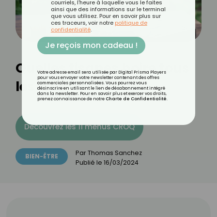
courriels, l'heure à laquelle vous le faites
ainsi que des informations sur le terminal
que vous utilisez. Pour en savoir plus sur
ces traceurs, voir notre
politique de
confidentialité
.
Je reçois mon cadeau !
Quelles tisanes boire tous
Votre adresse email sera utilisée par Digital Prisma Players
pour vous envoyer votre newsletter contenant des offres
les jours ?
commerciales personnalisées. Vous pourrez vous
désinscrire en utilisant le lien de désabonnement intégré
dans la newsletter. Pour en savoir plus et exercer vos droits,
prenez connaissance de notre
Charte de Confidentialité
.
Découvrez les 11 menus CROQ
Par
Thomas Sanchez
BIEN-ÊTRE
Publié le
16/03/2024