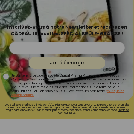
Inscrivez-vous à notre Newsletter et recevez en
CADEAU 15 recettes SPÉCIAL BRÛLE-GRAISSE !
Je télécharge
Je consens à ce que la société Digital Prisma Players analyse le taux
d'ouverture des courriels pour mesurer et optimiser les performances des
campagnes. Nous pourrons savoir si vous ouvrez les courriels, l'heure à
laquelle vous le faites ainsi que des informations sur le terminal que
vous utilisez. Pour en savoir plus sur ces traceurs, voir notre
politique de
confidentialité
.
Votre adresse email sera utilisée par Digital Prisma Playerspour vous envoyer votre newsletter contenant des
offres commerciales personnalisées. Vous pourrez vous désinscrire en utilisant le lien de désabonnement
intégré dans la newsletter. Pour en savoir plus et exercer vos droits, prenez connaissance de notre
Charte de
Confidentialité.