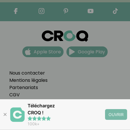
Apple Store
Google Play
Nous contacter
Mentions légales
Partenariats
CGV
FAQ
Téléchargez
Préférences cookies
CROQ !
✕
OUVRIR
100k+