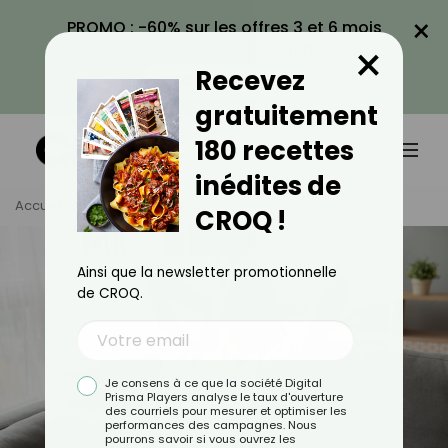
×
PROMO : -60% sur les offres 3 et 6 mois
×
avec le code CROQ60
Recevez
VOIR LA PROMO
gratuitement
180 recettes
inédites de
Accueil
Tag
Relaxation
CROQ !
Ainsi que la newsletter promotionnelle
de CROQ.
Je consens à ce que la société Digital
Prisma Players analyse le taux d'ouverture
des courriels pour mesurer et optimiser les
performances des campagnes. Nous
pourrons savoir si vous ouvrez les